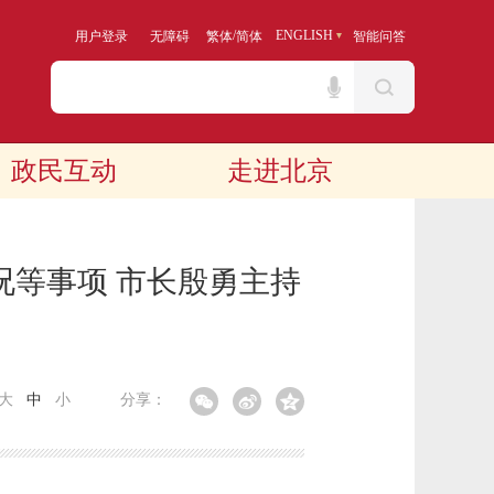
/
ENGLISH
用户登录
无障碍
繁体
简体
智能问答
政民互动
走进北京
况等事项 市长殷勇主持
大
中
小
分享：