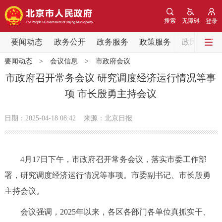
网站地图
搜索
无障碍
登录
要闻动态
要闻动态
政务公开
政务服务
政策服务
政民互动
要闻动态
>
会议信息
>
市政府会议
党中央精神
国务院信息
中央部委动态
市政府召开常务会议 研究调度经济运行情况等事
项 市长殷勇主持会议
北京要闻
会议信息
部门动态
日期：2025-04-18 08:42
来源：北京日报
各区热点
政务公开
4月17日下午，市政府召开常务会议，落实市委工作部
署，研究调度经济运行情况等事项。市委副书记、市长殷勇
市领导
机构职能
政策服务
主持会议。
政策兑现
政策解读
回应关切
会议强调，2025年以来，各区各部门各单位真抓实干、