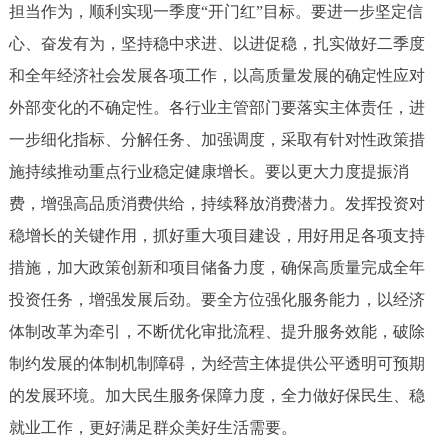
担当作为，顺利实现一季度“开门红”目标。要进一步坚定信
决策公开
专题公开
心、奋发有为，坚持稳中求进、以进促稳，扎实做好二季度
政务服务
和全年经济社会发展各项工作，以高质量发展的确定性应对
外部变化的不确定性。各行业主管部门要落实主体责任，进
个人服务
法人服务
部门服务
一步细化指标、分解任务、加强调度，采取有针对性政策措
施持续推动重点行业稳定健康增长。要以更大力度提振消
便民服务
利企服务
投资项目
费，增强高品质消费供给，持续释放消费潜力。发挥投资对
稳增长的关键作用，抓好重大项目建设，用好用足各项支持
中介服务
阳光政务
措施，加大政策创新和项目储备力度，确保高质量完成全年
政民互动
投资任务，增强发展后劲。要全方位强化服务能力，以经济
体制改革为牵引，不断优化审批流程、提升服务效能，破除
12345网上接诉即办
我要咨询
我要建议
制约发展的体制机制障碍，为经营主体提供公平透明可预期
的发展环境。加大民生服务保障力度，全力做好保民生、稳
参与调查
在线访谈
图说互动
就业工作，更好满足群众美好生活需要。