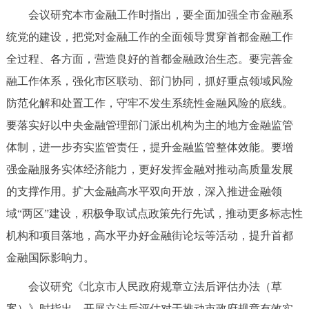
走进北京
会议研究本市金融工作时指出，要全面加强全市金融系
统党的建设，把党对金融工作的全面领导贯穿首都金融工作
北京概况
十六区概览
人文北京
全过程、各方面，营造良好的首都金融政治生态。要完善金
融工作体系，强化市区联动、部门协同，抓好重点领域风险
绿色北京
图说北京
视频北京
防范化解和处置工作，守牢不发生系统性金融风险的底线。
多语种
要落实好以中央金融管理部门派出机构为主的地方金融监管
体制，进一步夯实监管责任，提升金融监管整体效能。要增
ENGLISH
한국어
日本語
强金融服务实体经济能力，更好发挥金融对推动高质量发展
的支撑作用。扩大金融高水平双向开放，深入推进金融领
DEUTSCH
FRANÇAIS
РУССКИЙ ЯЗЫК
域“两区”建设，积极争取试点政策先行先试，推动更多标志性
ESPAÑOL
العربية
PORTUGUÊS
机构和项目落地，高水平办好金融街论坛等活动，提升首都
金融国际影响力。
ITALIANO
会议研究《北京市人民政府规章立法后评估办法（草
案）》时指出，开展立法后评估对于推动市政府规章有效实