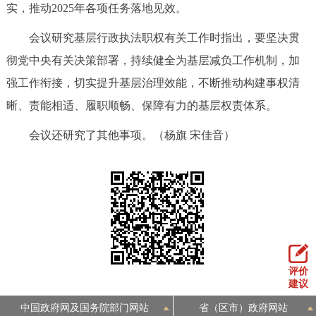
走进北京
实，推动2025年各项任务落地见效。
会议研究基层行政执法职权有关工作时指出，要坚决贯
北京概况
十六区概览
人文北京
彻党中央有关决策部署，持续健全为基层减负工作机制，加
强工作衔接，切实提升基层治理效能，不断推动构建事权清
绿色北京
图说北京
视频北京
晰、责能相适、履职顺畅、保障有力的基层权责体系。
多语种
会议还研究了其他事项。（杨旗 宋佳音）
ENGLISH
한국어
日本語
DEUTSCH
FRANÇAIS
РУССКИЙ ЯЗЫК
ESPAÑOL
العربية
PORTUGUÊS
评价
ITALIANO
建议
中国政府网及国务院部门网站
省（区市）政府网站