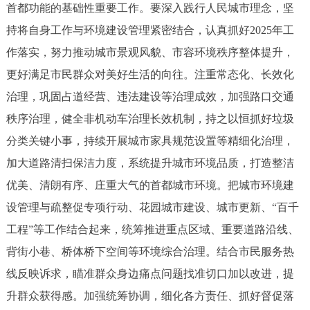
首都功能的基础性重要工作。要深入践行人民城市理念，坚
决策公开
专题公开
持将自身工作与环境建设管理紧密结合，认真抓好2025年工
政务服务
作落实，努力推动城市景观风貌、市容环境秩序整体提升，
更好满足市民群众对美好生活的向往。注重常态化、长效化
个人服务
法人服务
部门服务
治理，巩固占道经营、违法建设等治理成效，加强路口交通
秩序治理，健全非机动车治理长效机制，持之以恒抓好垃圾
便民服务
利企服务
投资项目
分类关键小事，持续开展城市家具规范设置等精细化治理，
加大道路清扫保洁力度，系统提升城市环境品质，打造整洁
中介服务
阳光政务
优美、清朗有序、庄重大气的首都城市环境。把城市环境建
政民互动
设管理与疏整促专项行动、花园城市建设、城市更新、“百千
工程”等工作结合起来，统筹推进重点区域、重要道路沿线、
12345网上接诉即办
我要咨询
我要建议
背街小巷、桥体桥下空间等环境综合治理。结合市民服务热
线反映诉求，瞄准群众身边痛点问题找准切口加以改进，提
参与调查
在线访谈
图说互动
升群众获得感。加强统筹协调，细化各方责任、抓好督促落