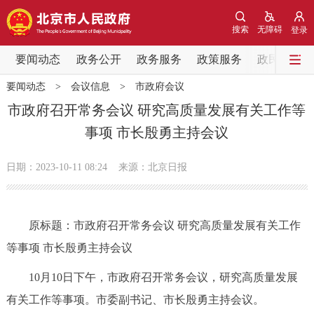
网站地图
搜索
无障碍
登录
要闻动态
要闻动态
政务公开
政务服务
政策服务
政民互动
要闻动态
>
会议信息
>
市政府会议
党中央精神
国务院信息
中央部委动态
市政府召开常务会议 研究高质量发展有关工作等
事项 市长殷勇主持会议
北京要闻
会议信息
部门动态
日期：2023-10-11 08:24
来源：北京日报
各区热点
政务公开
原标题：市政府召开常务会议 研究高质量发展有关工作
等事项 市长殷勇主持会议
市领导
机构职能
政策服务
10月10日下午，市政府召开常务会议，研究高质量发展
政策兑现
政策解读
回应关切
有关工作等事项。市委副书记、市长殷勇主持会议。