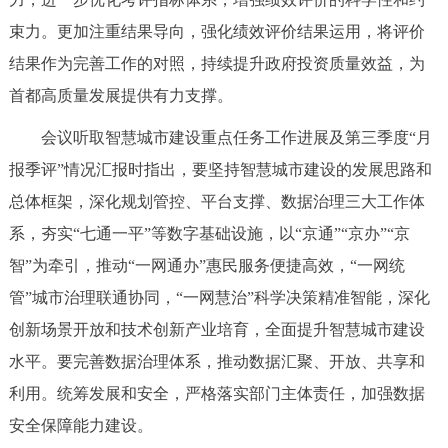
走进北京
束力。更加注重结果导向，强化绩效评价结果运用，将评价
北京概况
十六区概览
人文北京
结果作为完善工作的对照，持续提升政府投资质量效益，为
首都高质量发展提供有力支撑。
绿色北京
图说北京
视频北京
会议听取智慧城市建设重点任务工作进展及第三季度“月
报季评”情况汇报时指出，要坚持智慧城市建设的发展思路和
多语种
总体框架，深化规划管控、平台支撑、数据治理三大工作体
ENGLISH
한국어
日本語
系，夯实“七通一平”等数字基础设施，以“京通”“京办”“京
智”为牵引，推动“一网通办”惠民服务便捷高效，“一网统
DEUTSCH
FRANÇAIS
РУССКИЙ ЯЗЫК
管”城市治理联通协同，“一网慧治”科学决策精准智能，深化
创新场景开放和技术创新产业培育，全面提升智慧城市建设
ESPAÑOL
العربية
PORTUGUÊS
水平。要完善数据治理体系，推动数据汇聚、开放、共享和
利用。统筹发展和安全，严格落实部门主体责任，加强数据
ITALIANO
安全保障能力建设。