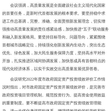
会议强调，高质量发展是全面建设社会主义现代化国家
决策公开
专题公开
的首要任务，是新时代首都发展的根本要求。要坚持稳中求
政务服务
进工作总基调，完整、准确、全面贯彻新发展理念，切实增
强推动高质量发展的责任感紧迫感，加快推进“五子”联动服务
个人服务
法人服务
部门服务
和融入新发展格局。要坚持目标导向、问题导向，紧紧围绕
首都城市战略定位，持续强化创新发展内生动力，突出生态
便民服务
利企服务
投资项目
优先、绿色发展，加大民生服务保障力度，坚持高水平对外
开放，扎实推进区域间协调发展，加快形成具有首都特点的
中介服务
阳光政务
现代化经济体系，以实干实效交出高质量发展优异答卷。
政民互动
会议研究2022年度市政府固定资产投资绩效评价工作情
12345网上接诉即办
我要咨询
我要建议
况时指出，对市政府固定资产投资开展绩效评价，是完善市
政府投资项目管理机制、规范投资行为、提高资金使用效益
参与调查
在线访谈
图说互动
的重要制度。要不断提高市政府固定资产投资绩效管理能
力，进一步优化考评指标体系，增强绩效评价的科学性和约