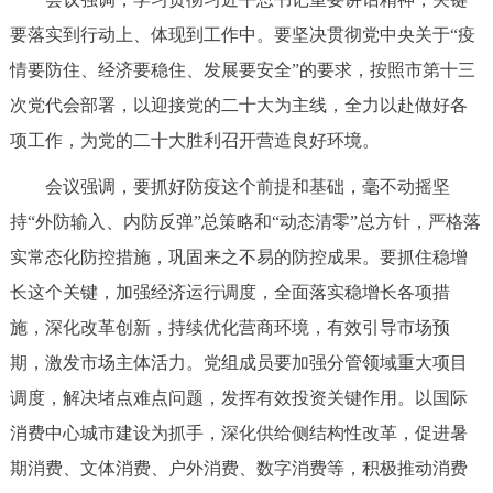
走进北京
要落实到行动上、体现到工作中。要坚决贯彻党中央关于“疫
北京概况
十六区概览
人文北京
情要防住、经济要稳住、发展要安全”的要求，按照市第十三
次党代会部署，以迎接党的二十大为主线，全力以赴做好各
绿色北京
图说北京
视频北京
项工作，为党的二十大胜利召开营造良好环境。
会议强调，要抓好防疫这个前提和基础，毫不动摇坚
多语种
持“外防输入、内防反弹”总策略和“动态清零”总方针，严格落
ENGLISH
한국어
日本語
实常态化防控措施，巩固来之不易的防控成果。要抓住稳增
长这个关键，加强经济运行调度，全面落实稳增长各项措
DEUTSCH
FRANÇAIS
РУССКИЙ ЯЗЫК
施，深化改革创新，持续优化营商环境，有效引导市场预
期，激发市场主体活力。党组成员要加强分管领域重大项目
ESPAÑOL
العربية
PORTUGUÊS
调度，解决堵点难点问题，发挥有效投资关键作用。以国际
消费中心城市建设为抓手，深化供给侧结构性改革，促进暑
ITALIANO
期消费、文体消费、户外消费、数字消费等，积极推动消费