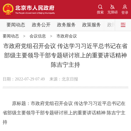
网站地图
搜索
无障碍
登录
要闻动态
要闻动态
政务公开
政务服务
政策服务
政民互动
要闻动态
>
会议信息
>
市政府会议
党中央精神
国务院信息
中央部委动态
市政府党组召开会议 传达学习习近平总书记在省
部级主要领导干部专题研讨班上的重要讲话精神
北京要闻
会议信息
部门动态
陈吉宁主持
各区热点
日期：2022-07-29 07:49
来源：北京日报
政务公开
原标题：市政府党组召开会议 传达学习习近平总书记在
市领导
机构职能
政策服务
省部级主要领导干部专题研讨班上的重要讲话精神 陈吉宁主
政策兑现
政策解读
回应关切
持