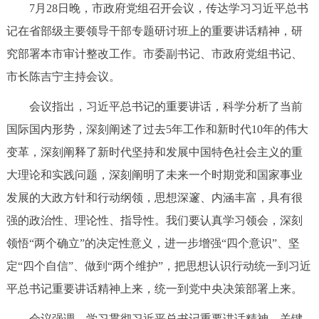
7月28日晚，市政府党组召开会议，传达学习习近平总书
决策公开
专题公开
记在省部级主要领导干部专题研讨班上的重要讲话精神，研
政务服务
究部署本市审计整改工作。市委副书记、市政府党组书记、
市长陈吉宁主持会议。
个人服务
法人服务
部门服务
会议指出，习近平总书记的重要讲话，科学分析了当前
国际国内形势，深刻阐述了过去5年工作和新时代10年的伟大
便民服务
利企服务
投资项目
变革，深刻阐释了新时代坚持和发展中国特色社会主义的重
大理论和实践问题，深刻阐明了未来一个时期党和国家事业
中介服务
阳光政务
发展的大政方针和行动纲领，思想深邃、内涵丰富，具有很
政民互动
强的政治性、理论性、指导性。我们要认真学习领会，深刻
领悟“两个确立”的决定性意义，进一步增强“四个意识”、坚
12345网上接诉即办
我要咨询
我要建议
定“四个自信”、做到“两个维护”，把思想认识行动统一到习近
平总书记重要讲话精神上来，统一到党中央决策部署上来。
参与调查
在线访谈
图说互动
会议强调，学习贯彻习近平总书记重要讲话精神，关键