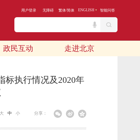
/
ENGLISH
用户登录
无障碍
繁体
简体
智能问答
政民互动
走进北京
标执行情况及2020年
议
大
中
小
分享：