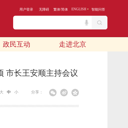
/
ENGLISH
用户登录
无障碍
繁体
简体
智能问答
政民互动
走进北京
项 市长王安顺主持会议
大
中
小
分享：