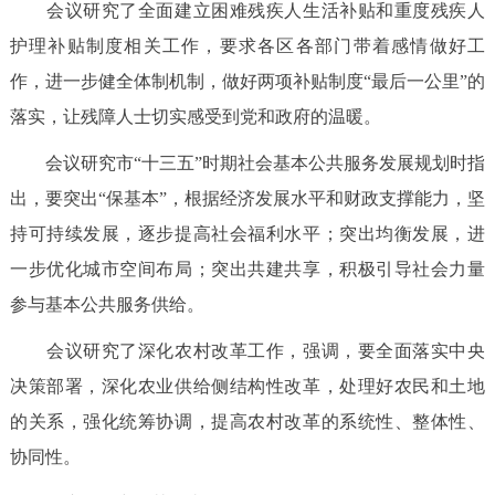
走进北京
会议研究了全面建立困难残疾人生活补贴和重度残疾人
护理补贴制度相关工作，要求各区各部门带着感情做好工
北京概况
十六区概览
人文北京
作，进一步健全体制机制，做好两项补贴制度“最后一公里”的
落实，让残障人士切实感受到党和政府的温暖。
绿色北京
图说北京
视频北京
会议研究市“十三五”时期社会基本公共服务发展规划时指
多语种
出，要突出“保基本”，根据经济发展水平和财政支撑能力，坚
持可持续发展，逐步提高社会福利水平；突出均衡发展，进
ENGLISH
한국어
日本語
一步优化城市空间布局；突出共建共享，积极引导社会力量
参与基本公共服务供给。
DEUTSCH
FRANÇAIS
РУССКИЙ ЯЗЫК
会议研究了深化农村改革工作，强调，要全面落实中央
ESPAÑOL
العربية
PORTUGUÊS
决策部署，深化农业供给侧结构性改革，处理好农民和土地
的关系，强化统筹协调，提高农村改革的系统性、整体性、
ITALIANO
协同性。