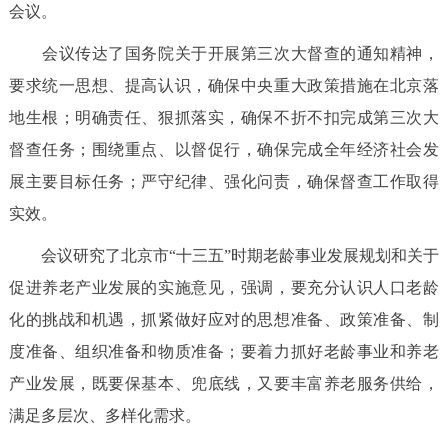
会议。
决策公开
专题公开
会议传达了国务院关于开展第三次大督查的通知精神，
政务服务
要求统一思想、提高认识，确保中央重大政策措施在北京落
地生根；明确责任、狠抓落实，确保不折不扣完成第三次大
个人服务
法人服务
部门服务
督查任务；围绕重点、以督促行，确保完成全年经济社会发
展主要目标任务；严守纪律、强化问责，确保督查工作取得
便民服务
利企服务
投资项目
实效。
中介服务
阳光政务
会议研究了北京市“十三五”时期老龄事业发展规划和关于
促进养老产业发展的实施意见，强调，要充分认识人口老龄
政民互动
化的挑战和机遇，抓紧做好应对的思想准备、政策准备、制
12345网上接诉即办
我要咨询
我要建议
度准备、组织准备和物质准备；要着力抓好老龄事业和养老
产业发展，既要保基本、兜底线，又要丰富养老服务供给，
参与调查
在线访谈
图说互动
满足多层次、多样化需求。