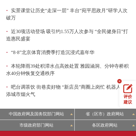
·
实景课堂让历史“走深一层” 丰台“宛平思政月”研学人次
破万
·
近30项活动登场 吸引约1.55万人次参与 “全民健身日”打
造惠民盛宴
·
“8·8”北京体育消费季打造沉浸式嘉年华
·
本轮降雨39处积滞水点高效处置 雅园涵洞、分钟寺桥积
水40分钟恢复交通秩序
·
吧台调茶饮 街巷卖好物 “新店员”商圈上岗忙 机器人增
添城市烟火气
评价
建议
中国政府网及国务院部门网站
省（区市）政府网站
市级政府部门网站
各区政府网站