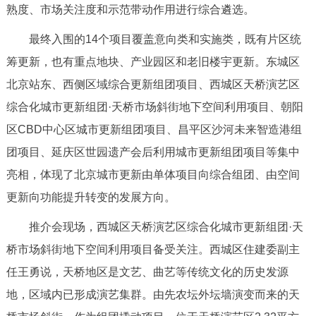
走进北京
熟度、市场关注度和示范带动作用进行综合遴选。
最终入围的14个项目覆盖意向类和实施类，既有片区统
北京概况
十六区概览
人文北京
筹更新，也有重点地块、产业园区和老旧楼宇更新。东城区
北京站东、西侧区域综合更新组团项目、西城区天桥演艺区
绿色北京
图说北京
视频北京
综合化城市更新组团·天桥市场斜街地下空间利用项目、朝阳
多语种
区CBD中心区城市更新组团项目、昌平区沙河未来智造港组
团项目、延庆区世园遗产会后利用城市更新组团项目等集中
ENGLISH
한국어
日本語
亮相，体现了北京城市更新由单体项目向综合组团、由空间
更新向功能提升转变的发展方向。
DEUTSCH
FRANÇAIS
РУССКИЙ ЯЗЫК
推介会现场，西城区天桥演艺区综合化城市更新组团·天
ESPAÑOL
العربية
PORTUGUÊS
桥市场斜街地下空间利用项目备受关注。西城区住建委副主
任王勇说，天桥地区是文艺、曲艺等传统文化的历史发源
ITALIANO
地，区域内已形成演艺集群。由先农坛外坛墙演变而来的天