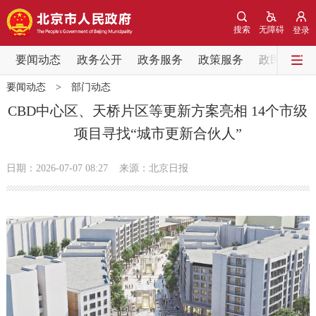
网站地图
搜索
无障碍
登录
要闻动态
要闻动态
政务公开
政务服务
政策服务
政民互动
要闻动态
>
部门动态
党中央精神
国务院信息
中央部委动态
CBD中心区、天桥片区等更新方案亮相 14个市级
项目寻找“城市更新合伙人”
北京要闻
会议信息
部门动态
日期：2026-07-07 08:27
来源：北京日报
各区热点
政务公开
市领导
机构职能
政策服务
政策兑现
政策解读
回应关切