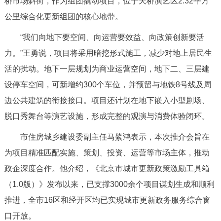
桥市场斜街，作为组团撬动项目，位于天桥演艺区2.32平方
回到顶部
公里综合化更新组团的核心地带。
“我们向地下要空间、向运营要效益、向政策创新要活
力。”王勇说，项目将采用暗挖形式施工，减少对地上居民生
活的扰动。地下一层规划为商业运营空间，地下二、三层建
设停车空间，可新增约300个车位，并预留与地铁8号线及周
边公共建筑的衔接接口。项目还计划在地下嵌入小型剧场、
脱口秀舞台等演艺设施，形成完整的观演与消费体验闭环。
市住房城乡建设委副主任马綮鸿表示，本次推介会旨在
为项目精准匹配实施、策划、投资、运营等市场主体，推动
政企深度合作。他介绍，《北京市城市更新政策激励工具箱
（1.0版）》发布以来，已支撑3000余个项目谋划生成和顺利
推进，全市16区和经开区均已实现城市更新政务服务综合窗
口开放。