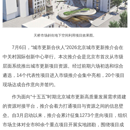
决策公开
专题公开
政务服务
天桥市场斜街地下空间利用项目效果图。
个人服务
法人服务
部门服务
7月6日，“城市更新合伙人”2026北京城市更新推介会在
便民服务
利企服务
投资项目
中关村国际创新中心举行。本次推介会是北京市首次从市级
层面系统推出城市更新项目资源。经过前期六场初选和综合
中介服务
阳光政务
遴选，14个代表性项目进入市级推介会集中亮相，20个项目
现场达成合作意向并签约。
政民互动
作为面向“十五五”时期北京城市更新高质量发展需求搭建
12345网上接诉即办
我要咨询
我要建议
的资源对接平台，推介会着力打通项目与资源之间的信息壁
垒。自3月启动以来，推介会累计征集1273个意向项目，组织
参与调查
在线访谈
图说互动
市场主体对全市80余个重点项目开展实地踏勘，围绕项目成