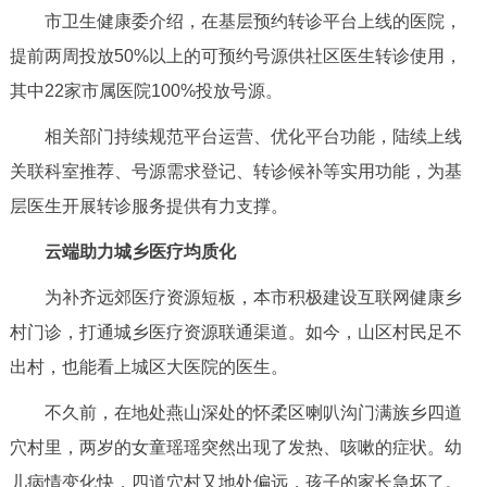
走进北京
市卫生健康委介绍，在基层预约转诊平台上线的医院，
提前两周投放50%以上的可预约号源供社区医生转诊使用，
北京概况
十六区概览
人文北京
其中22家市属医院100%投放号源。
绿色北京
图说北京
视频北京
相关部门持续规范平台运营、优化平台功能，陆续上线
关联科室推荐、号源需求登记、转诊候补等实用功能，为基
多语种
层医生开展转诊服务提供有力支撑。
ENGLISH
한국어
日本語
云端助力城乡医疗均质化
为补齐远郊医疗资源短板，本市积极建设互联网健康乡
DEUTSCH
FRANÇAIS
РУССКИЙ ЯЗЫК
村门诊，打通城乡医疗资源联通渠道。如今，山区村民足不
出村，也能看上城区大医院的医生。
ESPAÑOL
العربية
PORTUGUÊS
不久前，在地处燕山深处的怀柔区喇叭沟门满族乡四道
ITALIANO
穴村里，两岁的女童瑶瑶突然出现了发热、咳嗽的症状。幼
儿病情变化快，四道穴村又地处偏远，孩子的家长急坏了。