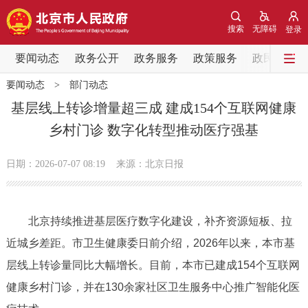
网站地图
搜索
无障碍
登录
要闻动态
要闻动态
政务公开
政务服务
政策服务
政民互动
要闻动态
>
部门动态
党中央精神
国务院信息
中央部委动态
基层线上转诊增量超三成 建成154个互联网健康
乡村门诊 数字化转型推动医疗强基
北京要闻
会议信息
部门动态
日期：2026-07-07 08:19
来源：北京日报
各区热点
政务公开
北京持续推进基层医疗数字化建设，补齐资源短板、拉
近城乡差距。市卫生健康委日前介绍，2026年以来，本市基
市领导
机构职能
政策服务
层线上转诊量同比大幅增长。目前，本市已建成154个互联网
政策兑现
政策解读
回应关切
健康乡村门诊，并在130余家社区卫生服务中心推广智能化医