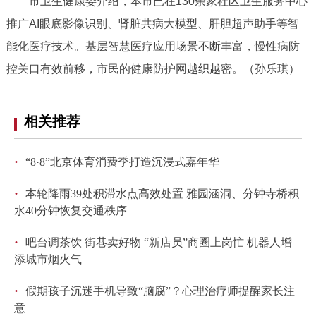
市卫生健康委介绍，本市已在130余家社区卫生服务中心
推广AI眼底影像识别、肾脏共病大模型、肝胆超声助手等智
能化医疗技术。基层智慧医疗应用场景不断丰富，慢性病防
控关口有效前移，市民的健康防护网越织越密。（孙乐琪）
相关推荐
·
“8·8”北京体育消费季打造沉浸式嘉年华
·
本轮降雨39处积滞水点高效处置 雅园涵洞、分钟寺桥积
水40分钟恢复交通秩序
·
吧台调茶饮 街巷卖好物 “新店员”商圈上岗忙 机器人增
添城市烟火气
·
假期孩子沉迷手机导致“脑腐”？心理治疗师提醒家长注
意