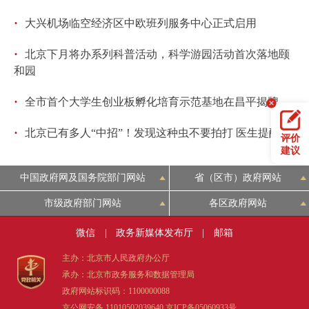
·
大兴机场临空经济区中欧班列服务中心正式启用
·
北京下月将办系列科普活动，科学游园活动首次落地颐
和园
·
全市首个大学生创业板孵化培育示范基地在昌平揭牌
·
北京已有多人“中招”！发现这种虫不要拍打 医生提醒
评价
建议
中国政府网及国务院部门网站
省（区市）政府网站
市级政府部门网站
各区政府网站
微信
|
政务新媒体发布厅
|
邮箱
主办：北京市人民政府办公厅
承办：北京市政务服务和数据管理局
政府网站标识码：1100000088
京公网安备 11010502039640
京ICP备05060933号