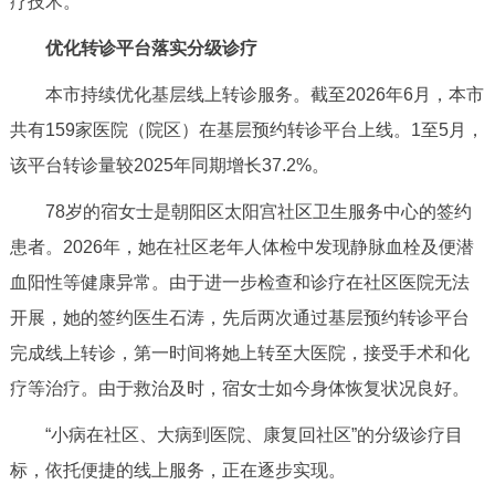
疗技术。
决策公开
专题公开
优化转诊平台落实分级诊疗
政务服务
本市持续优化基层线上转诊服务。截至2026年6月，本市
共有159家医院（院区）在基层预约转诊平台上线。1至5月，
个人服务
法人服务
部门服务
该平台转诊量较2025年同期增长37.2%。
便民服务
利企服务
投资项目
78岁的宿女士是朝阳区太阳宫社区卫生服务中心的签约
患者。2026年，她在社区老年人体检中发现静脉血栓及便潜
中介服务
阳光政务
血阳性等健康异常。由于进一步检查和诊疗在社区医院无法
开展，她的签约医生石涛，先后两次通过基层预约转诊平台
政民互动
完成线上转诊，第一时间将她上转至大医院，接受手术和化
12345网上接诉即办
我要咨询
我要建议
疗等治疗。由于救治及时，宿女士如今身体恢复状况良好。
“小病在社区、大病到医院、康复回社区”的分级诊疗目
参与调查
在线访谈
图说互动
标，依托便捷的线上服务，正在逐步实现。