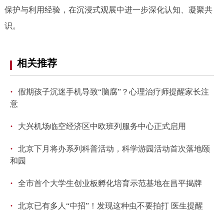
保护与利用经验，在沉浸式观展中进一步深化认知、凝聚共
回到顶部
识。
相关推荐
·
假期孩子沉迷手机导致“脑腐”？心理治疗师提醒家长注
意
·
大兴机场临空经济区中欧班列服务中心正式启用
·
北京下月将办系列科普活动，科学游园活动首次落地颐
和园
·
全市首个大学生创业板孵化培育示范基地在昌平揭牌
·
北京已有多人“中招”！发现这种虫不要拍打 医生提醒