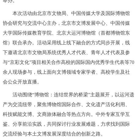
举办。
决策公开
专题公开
本次活动由北京市文物局、中国传媒大学及国际博物馆
政务服务
协会研究与交流中心主办，北京市文博发展中心、中国传媒
大学国际传媒教育学院、北京大运河博物馆（首都博物馆东
个人服务
法人服务
部门服务
馆）联合承办。活动采用线上线下融合的方式同步开展，线
下邀请北京市文物局系统优秀人才代表、青年人才代表及参
便民服务
利企服务
投资项目
与“京彩文化”项目相关合作高校的国际国内优秀学生代表等70
余人现场参与，线上面向文博领域专家学者、高校学生及社
中介服务
阳光政务
会公众开放直播。
政民互动
活动围绕“博物馆：连结世界的桥梁”主题展开，以运河遗
产为交流纽带，聚焦博物馆国际合作、文化遗产活化利用、
12345网上接诉即办
我要咨询
我要建议
科技赋能文博、文商旅体融合等热点方向。中外专家互学互
鉴、分享前沿实践，共同探讨行业发展难题，力求找到国际
参与调查
在线访谈
图说互动
交流经验与本土文博发展深度结合的创新之路。