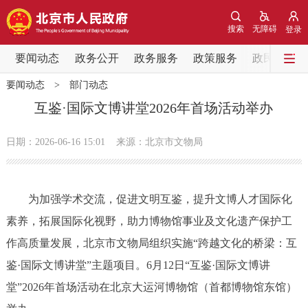
网站地图
搜索
无障碍
登录
要闻动态
要闻动态
政务公开
政务服务
政策服务
政民互动
要闻动态
>
部门动态
党中央精神
国务院信息
中央部委动态
互鉴·国际文博讲堂2026年首场活动举办
北京要闻
会议信息
部门动态
日期：2026-06-16 15:01
来源：北京市文物局
各区热点
为加强学术交流，促进文明互鉴，提升文博人才国际化
政务公开
素养，拓展国际化视野，助力博物馆事业及文化遗产保护工
作高质量发展，北京市文物局组织实施“跨越文化的桥梁：互
市领导
机构职能
政策服务
鉴·国际文博讲堂”主题项目。6月12日“互鉴·国际文博讲
政策兑现
政策解读
回应关切
堂”2026年首场活动在北京大运河博物馆（首都博物馆东馆）