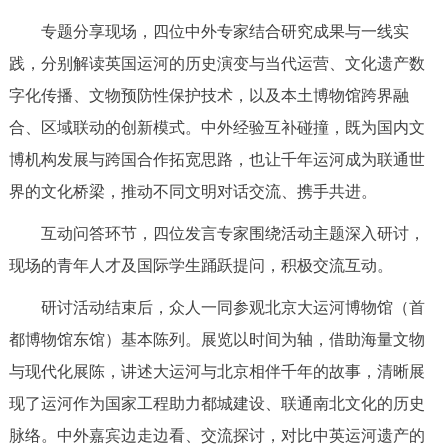
走进北京
专题分享现场，四位中外专家结合研究成果与一线实
北京概况
十六区概览
人文北京
践，分别解读英国运河的历史演变与当代运营、文化遗产数
字化传播、文物预防性保护技术，以及本土博物馆跨界融
绿色北京
图说北京
视频北京
合、区域联动的创新模式。中外经验互补碰撞，既为国内文
博机构发展与跨国合作拓宽思路，也让千年运河成为联通世
多语种
界的文化桥梁，推动不同文明对话交流、携手共进。
ENGLISH
한국어
日本語
互动问答环节，四位发言专家围绕活动主题深入研讨，
现场的青年人才及国际学生踊跃提问，积极交流互动。
DEUTSCH
FRANÇAIS
РУССКИЙ ЯЗЫК
研讨活动结束后，众人一同参观北京大运河博物馆（首
都博物馆东馆）基本陈列。展览以时间为轴，借助海量文物
ESPAÑOL
العربية
PORTUGUÊS
与现代化展陈，讲述大运河与北京相伴千年的故事，清晰展
ITALIANO
现了运河作为国家工程助力都城建设、联通南北文化的历史
脉络。中外嘉宾边走边看、交流探讨，对比中英运河遗产的