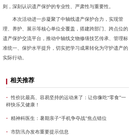
走进北京
则，深刻认识遗产保护的专业性、严肃性与重要性。
北京概况
十六区概览
人文北京
本次活动进一步凝聚了中轴线遗产保护合力，实现管
理、养护、展示等核心单位全覆盖，搭建跨部门、跨点位的
绿色北京
图说北京
视频北京
遗产保护交流平台，推动中轴线文物修缮技艺传承、管理标
准统一、保护水平提升，切实把学习成果转化为守护遗产的
多语种
实际行动。
ENGLISH
한국어
日本語
相关推荐
DEUTSCH
FRANÇAIS
РУССКИЙ ЯЗЫК
·
性价比最高、容易坚持的运动来了：让你像吃“零食”一
ESPAÑOL
العربية
PORTUGUÊS
样快乐又健康！
·
精神科医生：暑期亲子“手机争夺战”焦点错位
ITALIANO
·
市防汛办发布重要提示信息