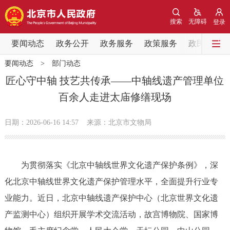
网站地图
搜索
无障碍
登录
要闻动态
要闻动态
政务公开
政务服务
政策服务
政民互动
要闻动态
>
部门动态
党中央精神
国务院信息
中央部委动态
匠心守中轴 技艺共传承——中轴线遗产管理单位
百余人走进太庙修缮现场
北京要闻
会议信息
部门动态
日期：2026-06-16 14:57
来源：北京市文物局
各区热点
政务公开
为贯彻落实《北京中轴线世界文化遗产保护条例》，深
化北京中轴线世界文化遗产保护管理水平，全面提升行业专
市领导
机构职能
政策服务
业能力。近日，北京中轴线遗产保护中心（北京世界文化遗
政策兑现
政策解读
回应关切
产监测中心）组织开展学术交流活动，故宫博物院、国家博