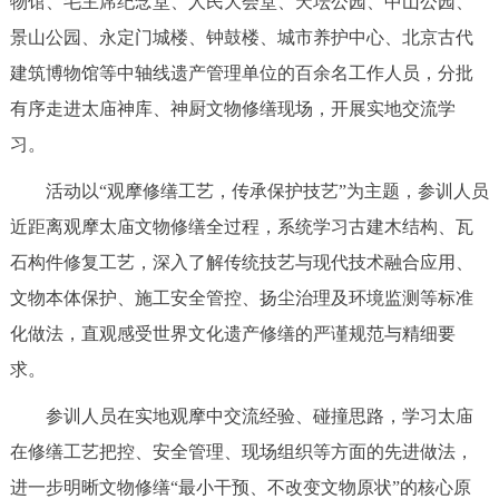
物馆、毛主席纪念堂、人民大会堂、天坛公园、中山公园、
决策公开
专题公开
景山公园、永定门城楼、钟鼓楼、城市养护中心、北京古代
建筑博物馆等中轴线遗产管理单位的百余名工作人员，分批
政务服务
有序走进太庙神库、神厨文物修缮现场，开展实地交流学
个人服务
法人服务
部门服务
习。
活动以“观摩修缮工艺，传承保护技艺”为主题，参训人员
便民服务
利企服务
投资项目
近距离观摩太庙文物修缮全过程，系统学习古建木结构、瓦
石构件修复工艺，深入了解传统技艺与现代技术融合应用、
中介服务
阳光政务
文物本体保护、施工安全管控、扬尘治理及环境监测等标准
政民互动
化做法，直观感受世界文化遗产修缮的严谨规范与精细要
求。
12345网上接诉即办
我要咨询
我要建议
参训人员在实地观摩中交流经验、碰撞思路，学习太庙
在修缮工艺把控、安全管理、现场组织等方面的先进做法，
参与调查
在线访谈
图说互动
进一步明晰文物修缮“最小干预、不改变文物原状”的核心原