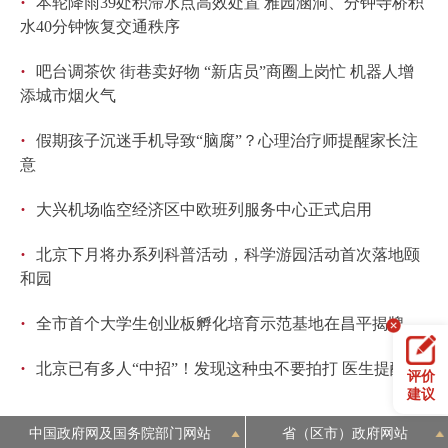
·
本轮降雨39处积滞水点高效处置 雅园涵洞、分钟寺桥积
水40分钟恢复交通秩序
·
吧台调茶饮 街巷卖好物 “新店员”商圈上岗忙 机器人增
添城市烟火气
·
假期孩子沉迷手机导致“脑腐”？心理治疗师提醒家长注
意
·
大兴机场临空经济区中欧班列服务中心正式启用
·
北京下月将办系列科普活动，科学游园活动首次落地颐
和园
·
全市首个大学生创业板孵化培育示范基地在昌平揭牌
·
北京已有多人“中招”！发现这种虫不要拍打 医生提醒
评价
建议
中国政府网及国务院部门网站
省（区市）政府网站