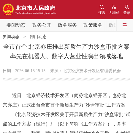
网站地图
搜索
无障碍
登录
要闻动态
要闻动态
政务公开
政务服务
政策服务
政民互动
要闻动态
>
部门动态
党中央精神
国务院信息
中央部委动态
全市首个 北京亦庄推出新质生产力沙盒审批方案
率先在机器人、数字人营业性演出领域落地
北京要闻
会议信息
部门动态
日期：2026-06-15 15:15
来源：北京经济技术开发区管理委员会
各区热点
政务公开
近日，北京经济技术开发区（简称北京经开区，也称北
京亦庄）正式出台全市首个新质生产力“沙盒审批”工作方案
市领导
机构职能
政策服务
——《北京经济技术开发区关于开展新质生产力“沙盒审批”试
政策兑现
政策解读
回应关切
点的工作方案（试行）》（以下简称《工作方案》），并率