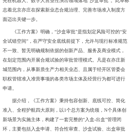
先在机器人、数字人营业性演出领域落地“沙盒审批”。此举标
决策公开
专题公开
志着北京亦庄在探索新业态合规治理、完善市场准入制度方
面迈出关键一步。
政务服务
《工作方案》明确，“沙盒审批”是指划定风险可控的“安
个人服务
法人服务
部门服务
全试错空间”，在严守安全底线前提下，允许与现行标准规范
不一致、暂无明确规制依据的创新产品、服务及商业模式，
便民服务
利企服务
投资项目
在划定范围内开展合规试验的审批管理模式。凡是在亦庄新
城范围内，从事新质生产力相关业态、且属于经开区管委会
中介服务
阳光政务
职权管辖准入准营事项的各类市场主体及经营行为都可进行
政民互动
申请。
据介绍，《工作方案》秉持包容创新、底线可控、简化
12345网上接诉即办
我要咨询
我要建议
准入、全程护航四大原则，以1个总方案为统领，N个具体创
新场景为实施主体，构建了一套完整的“入盒-出盒”管理闭
参与调查
在线访谈
图说互动
环，主要包括入盒申请、符合性审查、沙盒试验、出盒审批