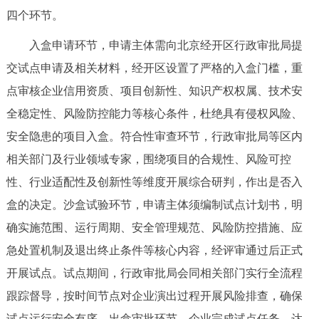
走进北京
四个环节。
北京概况
十六区概览
人文北京
入盒申请环节，申请主体需向北京经开区行政审批局提
交试点申请及相关材料，经开区设置了严格的入盒门槛，重
绿色北京
图说北京
视频北京
点审核企业信用资质、项目创新性、知识产权权属、技术安
全稳定性、风险防控能力等核心条件，杜绝具有侵权风险、
多语种
安全隐患的项目入盒。符合性审查环节，行政审批局等区内
ENGLISH
한국어
日本語
相关部门及行业领域专家，围绕项目的合规性、风险可控
性、行业适配性及创新性等维度开展综合研判，作出是否入
DEUTSCH
FRANÇAIS
РУССКИЙ ЯЗЫК
盒的决定。沙盒试验环节，申请主体须编制试点计划书，明
确实施范围、运行周期、安全管理规范、风险防控措施、应
ESPAÑOL
العربية
PORTUGUÊS
急处置机制及退出终止条件等核心内容，经评审通过后正式
开展试点。试点期间，行政审批局会同相关部门实行全流程
ITALIANO
跟踪督导，按时间节点对企业演出过程开展风险排查，确保
试点运行安全有序。出盒审批环节，企业完成试点任务、达