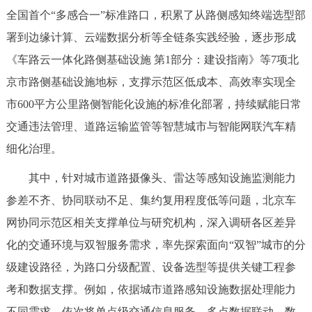
走进北京
全国首个“多感合一”标准路口，积累了从路侧感知终端选型部
署到边缘计算、云端数据分析等全链条实践经验，逐步形成
北京概况
十六区概览
人文北京
《车路云一体化路侧基础设施 第1部分：建设指南》等7项北
京市路侧基础设施地标，支撑示范区低成本、高效率实现全
绿色北京
图说北京
视频北京
市600平方公里路侧智能化设施的标准化部署，持续赋能日常
多语种
交通违法管理、道路运输监管等智慧城市与智能网联汽车精
细化治理。
ENGLISH
한국어
日本語
其中，针对城市道路摄像头、雷达等感知设施监测能力
DEUTSCH
FRANÇAIS
РУССКИЙ ЯЗЫК
参差不齐、协同联动不足、集约复用程度低等问题，北京车
网协同示范区相关支撑单位与研究机构，深入调研各区差异
ESPAÑOL
العربية
PORTUGUÊS
化的交通环境与双智服务需求，率先探索面向“双智”城市的分
级建设路径，为路口分级配置、设备选型等提供关键工程参
ITALIANO
考和数据支撑。例如，依据城市道路感知设施数据处理能力
不同需求，依次将单点级交通信息服务、多点数据联动、数