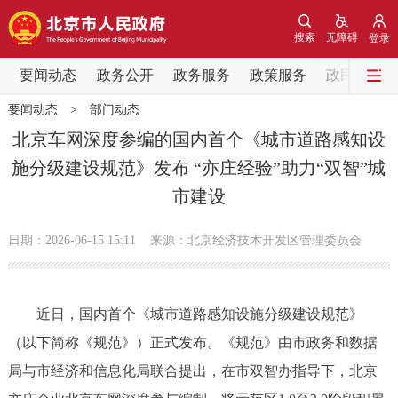
网站地图
搜索
无障碍
登录
要闻动态
要闻动态
政务公开
政务服务
政策服务
政民互动
要闻动态
>
部门动态
党中央精神
国务院信息
中央部委动态
北京车网深度参编的国内首个《城市道路感知设
施分级建设规范》发布 “亦庄经验”助力“双智”城
北京要闻
会议信息
部门动态
市建设
各区热点
日期：2026-06-15 15:11
来源：北京经济技术开发区管理委员会
政务公开
近日，国内首个《城市道路感知设施分级建设规范》
市领导
机构职能
政策服务
（以下简称《规范》）正式发布。《规范》由市政务和数据
政策兑现
政策解读
回应关切
局与市经济和信息化局联合提出，在市双智办指导下，北京