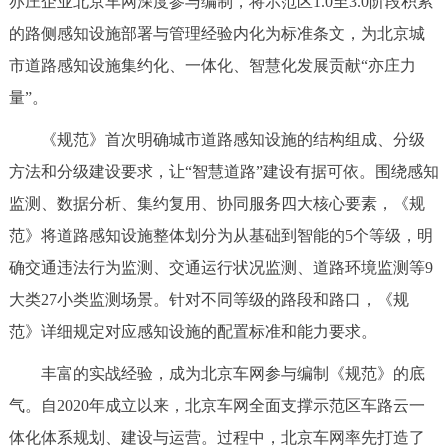
亦庄企业北京车网深度参与编制，将示范区1.0至3.0阶段积累
决策公开
专题公开
的路侧感知设施部署与管理经验内化为标准条文，为北京城
市道路感知设施集约化、一体化、智慧化发展贡献“亦庄力
政务服务
量”。
个人服务
法人服务
部门服务
《规范》首次明确城市道路感知设施的结构组成、分级
方法和分级建设要求，让“智慧道路”建设有据可依。围绕感知
便民服务
利企服务
投资项目
监测、数据分析、集约复用、协同服务四大核心要素，《规
范》将道路感知设施整体划分为从基础到智能的5个等级，明
中介服务
阳光政务
确交通违法行为监测、交通运行状况监测、道路环境监测等9
政民互动
大类27小类监测场景。针对不同等级的路段和路口，《规
范》详细规定对应感知设施的配置标准和能力要求。
12345网上接诉即办
我要咨询
我要建议
丰富的实战经验，成为北京车网参与编制《规范》的底
气。自2020年成立以来，北京车网全面支撑示范区车路云一
参与调查
在线访谈
图说互动
体化体系规划、建设与运营。过程中，北京车网率先打造了