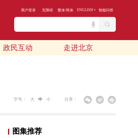
/
ENGLISH
用户登录
无障碍
繁体
简体
智能问答
政民互动
走进北京
字号：
大
中
小
分享：
图集推荐