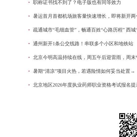
·
职称证书找不到了？电子版也有同等效力
·
暑运首月首都机场旅客量快速增长，即将新开两
·
疏通城市“毛细血管”，畅通百姓“心路历程” 西城
·
通州新开1条公交线路！串联多个小区和地铁站
·
北京今明高温持续在线，周五午后迎雷雨，周末
·
暑期“清凉”项目火热，若遇险情如何妥当处置→
·
北京地区2026年度执业药师职业资格考试报名提