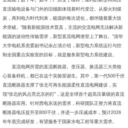
走进北京
直流输电设备与门外的旧烟囱体现着时代变迁。从柴火到煤
北京概况
十六区概览
人文北京
炭，再到电力时代到来，能源的每次进化，都伴随着重大技
术突破。“随着新能源技术普及，主流的交流电网无法解决新
绿色北京
图说北京
视频北京
能源的波动性传输需求，新型直流电网便登上了舞台。”清华
大学电机系党委副书记余占清介绍，新型电力系统运行与控
多语种
制全国重点实验室的目标，就是服务新型电力系统建设。
ENGLISH
한국어
日本語
直流电网所需的直流断路器、变压器、换流器三大类核
心装备样机，都已在这个实验室诞生。其中，第一代500千伏
DEUTSCH
FRANÇAIS
РУССКИЙ ЯЗЫК
直流断路器支撑了张北可再生能源柔性直流电网建设，实
现“张北的风点亮北京的灯”，这是全球首个超高压量级的直流
ESPAÑOL
العربية
PORTUGUÊS
断路器应用。针对西电东送的需求，科研团队正努力将直流
断路器电压提升至800千伏，并进一步压减成本，预计2026
ITALIANO
年年底完成研发，有望服务于国家水电工程等重大需求。