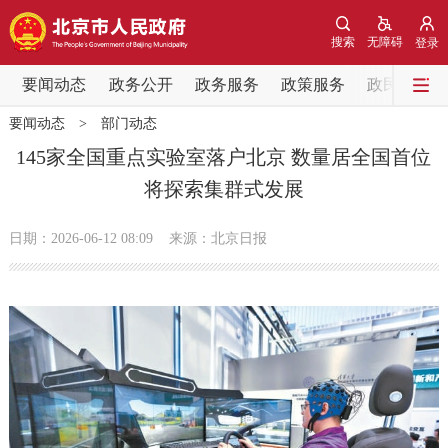
网站地图
搜索
无障碍
登录
要闻动态
要闻动态
政务公开
政务服务
政策服务
政民互动
要闻动态
>
部门动态
党中央精神
国务院信息
中央部委动态
145家全国重点实验室落户北京 数量居全国首位
将探索集群式发展
北京要闻
会议信息
部门动态
日期：2026-06-12 08:09
来源：北京日报
各区热点
政务公开
市领导
机构职能
政策服务
政策兑现
政策解读
回应关切