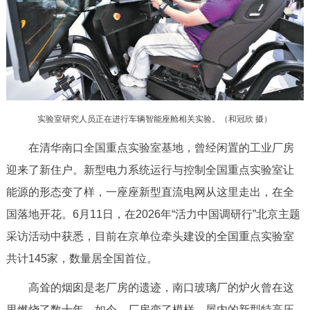
决策公开
专题公开
政务服务
个人服务
法人服务
部门服务
实验室研究人员正在进行车辆智能座舱相关实验。（和冠欣 摄）
便民服务
利企服务
投资项目
在清华南口全国重点实验室基地，曾经闲置的工业厂房
迎来了新住户。新型电力系统运行与控制全国重点实验室让
中介服务
阳光政务
能源的形态变了样，一座座新型直流电网从这里走出，在全
政民互动
国落地开花。6月11日，在2026年“活力中国调研行”北京主题
采访活动中获悉，目前在京单位牵头建设的全国重点实验室
12345网上接诉即办
我要咨询
我要建议
共计145家，数量居全国首位。
参与调查
在线访谈
图说互动
高耸的烟囱是老厂房的遗迹，南口玻璃厂的炉火曾在这
里燃烧了数十年。如今，厂房变了模样，屋内的新型特高压