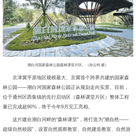
决策公开
专题公开
政务服务
个人服务
法人服务
部门服务
便民服务
利企服务
投资项目
潮白河国家森林公园森林课堂片区。（
孙云柯 摄
）
中介服务
阳光政务
京津冀平原地区规模最大、京冀首个跨界共建的国家森
林公园——潮白河国家森林公园正从规划走向实景。目前，
政民互动
位于通州区西集镇的先行启动区（森林课堂片区）整体工程
12345网上接诉即办
我要咨询
我要建议
量已完成超90%，将于今年9月完工亮相。
这片建在潮白河畔的“森林课堂”，将打造为“潮自然——
参与调查
在线访谈
图说互动
超级自然校园”，设置自然观察教室、自然建造教室、自然游