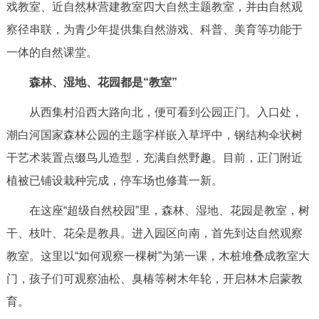
走进北京
戏教室、近自然林营建教室四大自然主题教室，并由自然观
察径串联，为青少年提供集自然游戏、科普、美育等功能于
北京概况
十六区概览
人文北京
一体的自然课堂。
森林、湿地、花园都是“教室”
绿色北京
图说北京
视频北京
从西集村沿西大路向北，便可看到公园正门。入口处，
多语种
潮白河国家森林公园的主题字样嵌入草坪中，钢结构伞状树
ENGLISH
한국어
干艺术装置点缀鸟儿造型，充满自然野趣。目前，正门附近
日本語
植被已铺设栽种完成，停车场也修葺一新。
DEUTSCH
FRANÇAIS
РУССКИЙ ЯЗЫК
在这座“超级自然校园”里，森林、湿地、花园是教室，树
干、枝叶、花朵是教具。进入园区向南，首先到达自然观察
ESPAÑOL
العربية
PORTUGUÊS
教室。这里以“如何观察一棵树”为第一课，木桩堆叠成教室大
门，孩子们可观察油松、臭椿等树木年轮，开启林木启蒙教
ITALIANO
育。