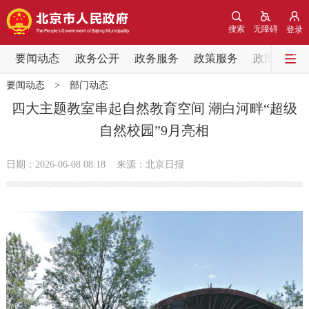
网站地图
搜索
无障碍
登录
要闻动态
要闻动态
政务公开
政务服务
政策服务
政民互动
要闻动态
>
部门动态
党中央精神
国务院信息
中央部委动态
四大主题教室串起自然教育空间 潮白河畔“超级
自然校园”9月亮相
北京要闻
会议信息
部门动态
日期：2026-06-08 08:18
来源：北京日报
各区热点
政务公开
市领导
机构职能
政策服务
政策兑现
政策解读
回应关切