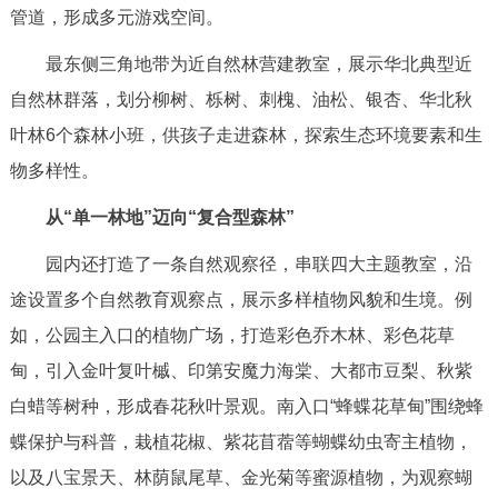
管道，形成多元游戏空间。
最东侧三角地带为近自然林营建教室，展示华北典型近
自然林群落，划分柳树、栎树、刺槐、油松、银杏、华北秋
叶林6个森林小班，供孩子走进森林，探索生态环境要素和生
物多样性。
从“单一林地”迈向“复合型森林”
园内还打造了一条自然观察径，串联四大主题教室，沿
途设置多个自然教育观察点，展示多样植物风貌和生境。例
如，公园主入口的植物广场，打造彩色乔木林、彩色花草
甸，引入金叶复叶槭、印第安魔力海棠、大都市豆梨、秋紫
白蜡等树种，形成春花秋叶景观。南入口“蜂蝶花草甸”围绕蜂
蝶保护与科普，栽植花椒、紫花苜蓿等蝴蝶幼虫寄主植物，
以及八宝景天、林荫鼠尾草、金光菊等蜜源植物，为观察蝴