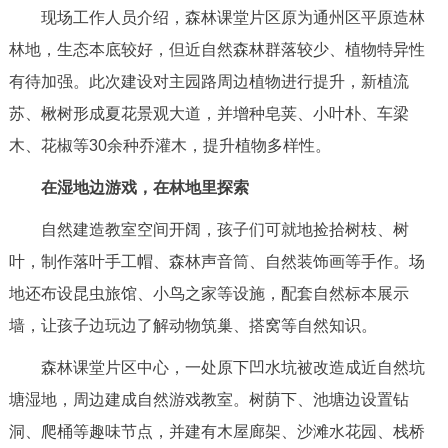
现场工作人员介绍，森林课堂片区原为通州区平原造林
回到顶部
林地，生态本底较好，但近自然森林群落较少、植物特异性
有待加强。此次建设对主园路周边植物进行提升，新植流
苏、楸树形成夏花景观大道，并增种皂荚、小叶朴、车梁
木、花椒等30余种乔灌木，提升植物多样性。
在湿地边游戏，在林地里探索
自然建造教室空间开阔，孩子们可就地捡拾树枝、树
叶，制作落叶手工帽、森林声音筒、自然装饰画等手作。场
地还布设昆虫旅馆、小鸟之家等设施，配套自然标本展示
墙，让孩子边玩边了解动物筑巢、搭窝等自然知识。
森林课堂片区中心，一处原下凹水坑被改造成近自然坑
塘湿地，周边建成自然游戏教室。树荫下、池塘边设置钻
洞、爬桶等趣味节点，并建有木屋廊架、沙滩水花园、栈桥