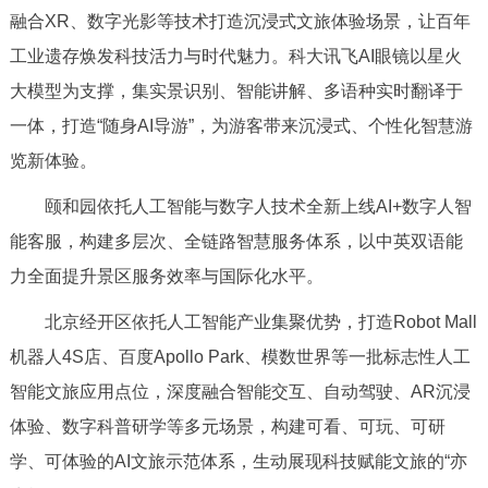
融合XR、数字光影等技术打造沉浸式文旅体验场景，让百年
回到顶部
工业遗存焕发科技活力与时代魅力。科大讯飞AI眼镜以星火
大模型为支撑，集实景识别、智能讲解、多语种实时翻译于
一体，打造“随身AI导游”，为游客带来沉浸式、个性化智慧游
览新体验。
颐和园依托人工智能与数字人技术全新上线AI+数字人智
能客服，构建多层次、全链路智慧服务体系，以中英双语能
力全面提升景区服务效率与国际化水平。
北京经开区依托人工智能产业集聚优势，打造Robot Mall
机器人4S店、百度Apollo Park、模数世界等一批标志性人工
智能文旅应用点位，深度融合智能交互、自动驾驶、AR沉浸
体验、数字科普研学等多元场景，构建可看、可玩、可研
学、可体验的AI文旅示范体系，生动展现科技赋能文旅的“亦