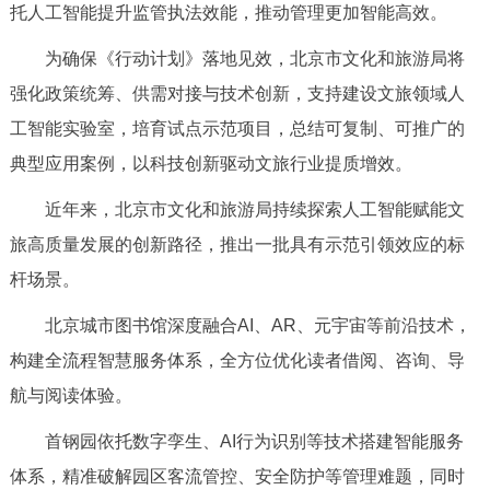
走进北京
托人工智能提升监管执法效能，推动管理更加智能高效。
为确保《行动计划》落地见效，北京市文化和旅游局将
北京概况
十六区概览
人文北京
强化政策统筹、供需对接与技术创新，支持建设文旅领域人
工智能实验室，培育试点示范项目，总结可复制、可推广的
绿色北京
图说北京
视频北京
典型应用案例，以科技创新驱动文旅行业提质增效。
多语种
近年来，北京市文化和旅游局持续探索人工智能赋能文
ENGLISH
한국어
日本語
旅高质量发展的创新路径，推出一批具有示范引领效应的标
杆场景。
DEUTSCH
FRANÇAIS
РУССКИЙ ЯЗЫК
北京城市图书馆深度融合AI、AR、元宇宙等前沿技术，
构建全流程智慧服务体系，全方位优化读者借阅、咨询、导
ESPAÑOL
العربية
PORTUGUÊS
航与阅读体验。
ITALIANO
首钢园依托数字孪生、AI行为识别等技术搭建智能服务
体系，精准破解园区客流管控、安全防护等管理难题，同时