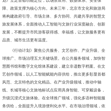
划》立足首都功能定位，以场景应用、数据体系、安全保
决策公开
专题公开
障、政策支撑为核心方向。未来三年，北京市文化和旅游局
将构建政府引导、市场主体、多方协同、共建共享的智慧文
政务服务
旅发展体系，全面推动人工智能与文旅行业深度融合、创新
个人服务
法人服务
部门服务
发展，不断提升市民游客获得感、幸福感，让文旅服务更有
品质、城市生活更有温度。
便民服务
利企服务
投资项目
《行动计划》聚焦公共服务、文艺创作、产业升级、全
球推广、市场治理五大关键场景。在公共服务领域，加快智
中介服务
阳光政务
慧图书馆和数字文化馆体系建设，建立非遗数字档案。在文
政民互动
艺创作领域，以人工智能赋能内容供给，推出更多彰显首都
风范、北京特色的文化精品。在产业升级领域，推动中轴
12345网上接诉即办
我要咨询
我要建议
线、长城等核心文旅地标试点应用具身智能、可穿戴设备，
升级沉浸式文旅体验。在全球推广领域，强化多语种智能服
参与调查
在线访谈
图说互动
务供给，全面提升入境游便利化水平。在市场治理领域，依