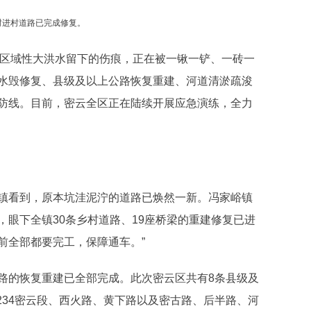
村进村道路已完成修复。
7”区域性大洪水留下的伤痕，正在被一锹一铲、一砖一
水毁修复、县级及以上公路恢复重建、河道清淤疏浚
防线。目前，密云全区正在陆续开展应急演练，全力
镇看到，原本坑洼泥泞的道路已焕然一新。冯家峪镇
眼下全镇30条乡村道路、19座桥梁的重建修复已进
日前全部都要完工，保障通车。”
路的恢复重建已全部完成。此次密云区共有8条县级及
234密云段、西火路、黄下路以及密古路、后半路、河