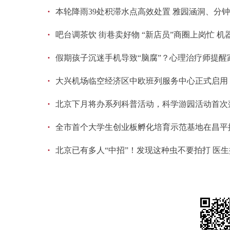
·
本轮降雨39处积滞水点高效处置 雅园涵洞、分
·
吧台调茶饮 街巷卖好物 “新店员”商圈上岗忙 
·
假期孩子沉迷手机导致“脑腐”？心理治疗师提醒
·
大兴机场临空经济区中欧班列服务中心正式启用
·
北京下月将办系列科普活动，科学游园活动首次
·
全市首个大学生创业板孵化培育示范基地在昌平
·
北京已有多人“中招”！发现这种虫不要拍打 医