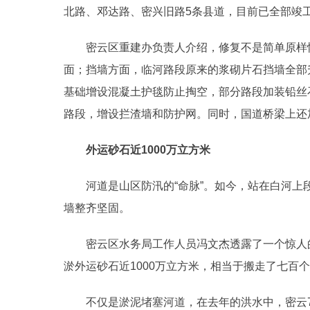
北路、邓达路、密兴旧路5条县道，目前已全部竣
密云区重建办负责人介绍，修复不是简单原样
面；挡墙方面，临河路段原来的浆砌片石挡墙全部升
基础增设混凝土护毯防止掏空，部分路段加装铅丝
路段，增设拦渣墙和防护网。同时，国道桥梁上还
外运砂石近1000万立方米
河道是山区防汛的“命脉”。如今，站在白河
墙整齐坚固。
密云区水务局工作人员冯文杰透露了一个惊人
淤外运砂石近1000万立方米，相当于搬走了七百
不仅是淤泥堵塞河道，在去年的洪水中，密云