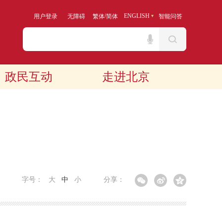
/
ENGLISH
用户登录
无障碍
繁体
简体
智能问答
政民互动
走进北京
字号：
大
中
小
分享：