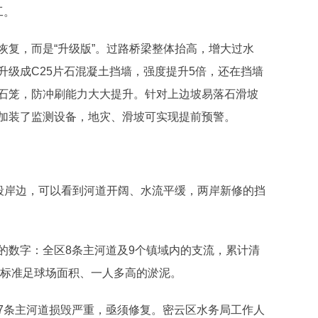
工。
恢复，而是“升级版”。过路桥梁整体抬高，增大过水
级成C25片石混凝土挡墙，强度提升5倍，还在挡墙
石笼，防冲刷能力大大提升。针对上边坡易落石滑坡
加装了监测设备，地灾、滑坡可实现提前预警。
上段岸边，可以看到河道开阔、水流平缓，两岸新修的挡
的数字：全区8条主河道及9个镇域内的支流，累计清
个标准足球场面积、一人多高的淤泥。
7条主河道损毁严重，亟须修复。密云区水务局工作人