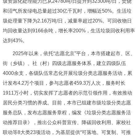
圾资源化处理能力已从24780吨/日提升到32300吨/日，焚烧
走进北京
和沼气所发绿电总量超过30亿千瓦时，增幅近50%。生活垃
北京概况
十六区概览
人文北京
圾处理量下降为2.16万吨/日，减量率超过20%。可回收物日
均回收量达到9166余吨，增长率200%，生活垃圾回收利用率
绿色北京
图说北京
视频北京
达到43%。
多语种
2025年以来，依托“志愿北京”平台，本市搭建起市、区、
街（乡镇）、社（村）四级志愿服务体系，建立四级队伍
ENGLISH
한국어
日本語
4000余支，各级队伍常态化开展垃圾分类志愿服务活动，累
计发布4.2万个项目，参与志愿者459.3万人次，服务时长
DEUTSCH
FRANÇAIS
РУССКИЙ ЯЗЫК
1911万小时，切实发挥了志愿者的示范引领作用，有效推动
居民分类习惯的养成。目前，本市已组建市级垃圾分类志愿
ESPAÑOL
العربية
PORTUGUÊS
服务总队，发布志愿服务章程，编发《垃圾分类志愿服务活
动推荐目录》，推出公众科普宣传、降碳回收利用、家校社
ITALIANO
联动等8大类23项活动，为基层提供“可落地、可复制、可推