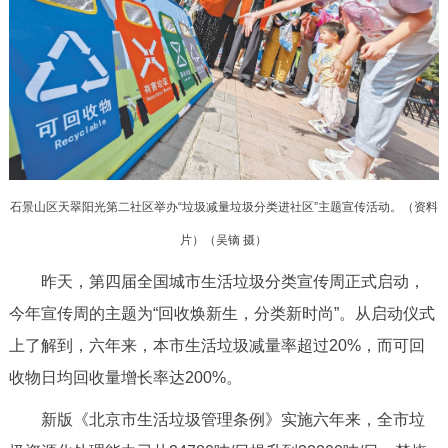
决策公开
专题公开
政务服务
个人服务
法人服务
部门服务
便民服务
利企服务
投资项目
石景山区天翠阳光第二社区举办“垃圾减量垃圾分类进社区”主题宣传活动。（资料
片）（
吴镝 摄）
中介服务
阳光政务
昨天，第四届全国城市生活垃圾分类宣传周正式启动，
政民互动
今年宣传周的主题为“回收焕新生，分类新时尚”。从启动仪式
上了解到，六年来，本市生活垃圾减量率超过20%，而可回
12345网上接诉即办
我要咨询
我要建议
收物日均回收量增长率达200%。
参与调查
在线访谈
图说互动
新版《北京市生活垃圾管理条例》实施六年来，全市垃