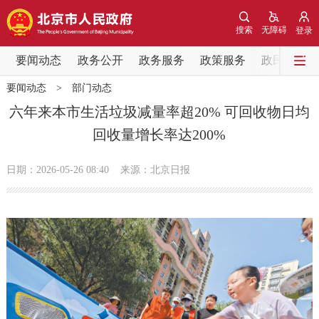
网站地图
搜索
无障碍
登录
要闻动态
要闻动态
政务公开
政务服务
政策服务
政民互动
要闻动态
>
部门动态
党中央精神
国务院信息
中央部委动态
六年来本市生活垃圾减量率超20% 可回收物日均
回收量增长率达200%
北京要闻
会议信息
部门动态
日期：2026-05-26 08:40
来源：北京日报
各区热点
政务公开
市领导
机构职能
政策服务
政策兑现
政策解读
回应关切