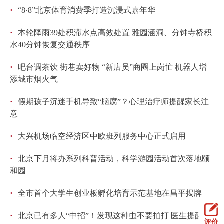
·
“8·8”北京体育消费季打造沉浸式嘉年华
·
本轮降雨39处积滞水点高效处置 雅园涵洞、分钟寺桥积
水40分钟恢复交通秩序
·
吧台调茶饮 街巷卖好物 “新店员”商圈上岗忙 机器人增
添城市烟火气
·
假期孩子沉迷手机导致“脑腐”？心理治疗师提醒家长注
意
·
大兴机场临空经济区中欧班列服务中心正式启用
·
北京下月将办系列科普活动，科学游园活动首次落地颐
和园
·
全市首个大学生创业板孵化培育示范基地在昌平揭牌
·
北京已有多人“中招”！发现这种虫不要拍打 医生提醒
评价