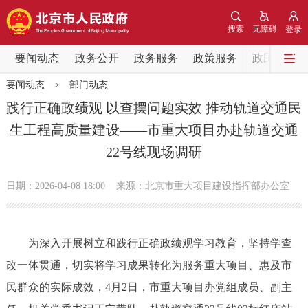
网站地图
搜索
无障碍
登录
要闻动态
要闻动态
政务公开
政务服务
政策服务
政民互动
要闻动态
>
部门动态
党中央精神
国务院信息
中央部委动态
践行正确政绩观 以查摆问题实效 推动轨道交通民
生工程高质量建设——市重大项目办赴轨道交通
北京要闻
会议信息
部门动态
22号线现场调研
各区热点
日期：2026-04-08 18:00
来源：北京市重大项目建设指挥部办公室
政务公开
为深入开展树立和践行正确政绩观学习教育，坚持学查
市领导
机构职能
政策服务
改一体贯通，切实将学习成果转化为服务重大项目、惠及市
政策兑现
政策解读
回应关切
民群众的实际成效，4月2日，市重大项目办党组成员、副主