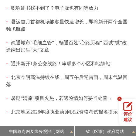
·
职称证书找不到了？电子版也有同等效力
·
暑运首月首都机场旅客量快速增长，即将新开两个全国
独飞航点
·
疏通城市“毛细血管”，畅通百姓“心路历程” 西城“微”改
造绣出民生“大”文章
·
通州新开1条公交线路！串联多个小区和地铁站
·
北京今明高温持续在线，周五午后迎雷雨，周末气温回
落
·
暑期“清凉”项目火热，若遇险情如何妥当处置→
·
北京地区2026年度执业药师职业资格考试报名提示
评价
建议
中国政府网及国务院部门网站
省（区市）政府网站