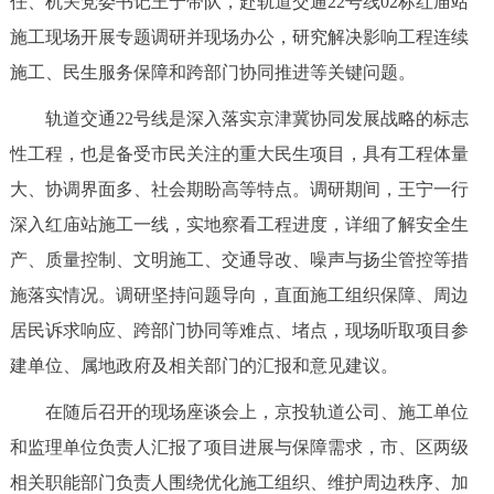
任、机关党委书记王宁带队，赴轨道交通22号线02标红庙站
决策公开
专题公开
施工现场开展专题调研并现场办公，研究解决影响工程连续
施工、民生服务保障和跨部门协同推进等关键问题。
政务服务
轨道交通22号线是深入落实京津冀协同发展战略的标志
个人服务
法人服务
部门服务
性工程，也是备受市民关注的重大民生项目，具有工程体量
大、协调界面多、社会期盼高等特点。调研期间，王宁一行
便民服务
利企服务
投资项目
深入红庙站施工一线，实地察看工程进度，详细了解安全生
产、质量控制、文明施工、交通导改、噪声与扬尘管控等措
中介服务
阳光政务
施落实情况。调研坚持问题导向，直面施工组织保障、周边
政民互动
居民诉求响应、跨部门协同等难点、堵点，现场听取项目参
建单位、属地政府及相关部门的汇报和意见建议。
12345网上接诉即办
我要咨询
我要建议
在随后召开的现场座谈会上，京投轨道公司、施工单位
和监理单位负责人汇报了项目进展与保障需求，市、区两级
参与调查
在线访谈
图说互动
相关职能部门负责人围绕优化施工组织、维护周边秩序、加