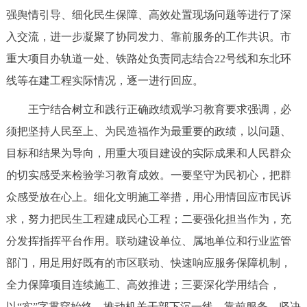
走进北京
强舆情引导、细化民生保障、高效处置现场问题等进行了深
入交流，进一步凝聚了协同发力、靠前服务的工作共识。市
北京概况
十六区概览
人文北京
重大项目办轨道一处、铁路处负责同志结合22号线和东北环
线等在建工程实际情况，逐一进行回应。
绿色北京
图说北京
视频北京
王宁结合树立和践行正确政绩观学习教育要求强调，必
多语种
须把坚持人民至上、为民造福作为最重要的政绩，以问题、
ENGLISH
한국어
日本語
目标和结果为导向，用重大项目建设的实际成果和人民群众
的切实感受来检验学习教育成效。一要坚守为民初心，把群
DEUTSCH
FRANÇAIS
РУССКИЙ ЯЗЫК
众感受放在心上。细化文明施工举措，用心用情回应市民诉
求，努力把民生工程建成民心工程；二要强化担当作为，充
ESPAÑOL
العربية
PORTUGUÊS
分发挥指挥平台作用。联动建设单位、属地单位和行业监管
部门，用足用好既有的市区联动、快速响应服务保障机制，
ITALIANO
全力保障项目连续施工、高效推进；三要深化学用结合，
以“实”字贯穿始终。推动机关干部下沉一线、靠前服务，坚决