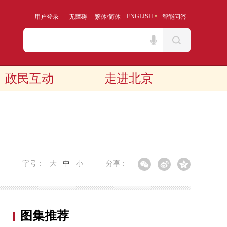
/
ENGLISH
用户登录
无障碍
繁体
简体
智能问答
政民互动
走进北京
字号：
大
中
小
分享：
图集推荐