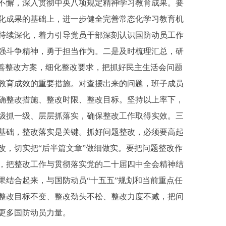
懈，深入贯彻中央八项规定精神学习教育成果。要
化成果的基础上，进一步健全完善常态化学习教育机
持续深化，着力引导党员干部深刻认识国防动员工作
强斗争精神，勇于担当作为。二是及时梳理汇总，研
完善整改方案，细化整改要求，把抓好民主生活会问题
教育成效的重要措施。对查摆出来的问题，班子成员
确整改措施、整改时限、整改目标。坚持以上率下，
级抓一级、层层抓落实，确保整改工作取得实效。三
基础，整改落实是关键。抓好问题整改，必须要高起
改，切实把“后半篇文章”做细做实。要把问题整改作
，把整改工作与贯彻落实党的二十届四中全会精神结
果结合起来，与国防动员“十五五”规划和当前重点任
整改目标不变、整改劲头不松、整改力度不减，把问
更多国防动员力量。