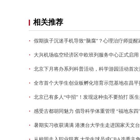
相关推荐
·
假期孩子沉迷手机导致“脑腐”？心理治疗师提醒
·
大兴机场临空经济区中欧班列服务中心正式启用
·
北京下月将办系列科普活动，科学游园活动首次
·
全市首个大学生创业板孵化培育示范基地在昌平
·
北京已有多人“中招”！发现这种虫不要拍打 医
·
感受古都胡同魅力 倡导科学体重管理 “福地东四
·
暑期实习收获满满 港澳台大学生走进国家天文
·
从校园走入职业联赛 大学生球员成CBA选秀主