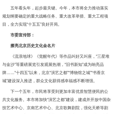
走进北京
五年看头年，起步最关键。今年，本市将全力推动落实
北京概况
十六区概览
人文北京
规划纲要确定的重大战略任务、重大改革举措、重大工程项
目，全力实现“十五五”良好开局。
绿色北京
图说北京
视频北京
市委宣传部：
多语种
擦亮北京历史文化金名片
ENGLISH
한국어
日本語
《流浪地球》《觉醒年代》等作品叫好又叫座，“三星堆
与金沙”等重磅展览引发观展热潮，“旧书新知”成为响亮品
DEUTSCH
FRANÇAIS
РУССКИЙ ЯЗЫК
牌……“十四五”以来，北京“演艺之都”“博物馆之城”“书香京
城”建设深入推进，群众文化获得感幸福感不断增强。
ESPAÑOL
العربية
PORTUGUÊS
下一个五年，市民将享受到更加丰富优质智慧便民的公
共文化服务。本市将加快“演艺之都”建设，建成并开放中国杂
ITALIANO
技艺术中心、京南艺术中心、北京歌舞剧院，强化天桥等剧