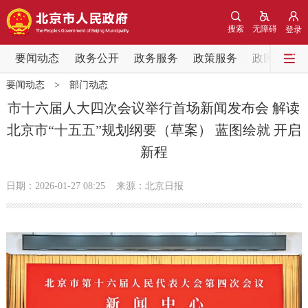
网站地图
搜索
无障碍
登录
要闻动态
要闻动态
政务公开
政务服务
政策服务
政民互动
要闻动态
>
部门动态
党中央精神
国务院信息
中央部委动态
市十六届人大四次会议举行首场新闻发布会 解读
北京市“十五五”规划纲要（草案） 蓝图绘就 开启
北京要闻
会议信息
部门动态
新程
各区热点
日期：2026-01-27 08:25
来源：北京日报
政务公开
市领导
机构职能
政策服务
政策兑现
政策解读
回应关切