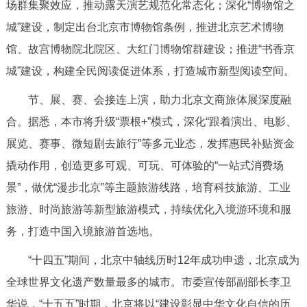
场群集聚效应，推动露天演艺规范化常态化；深化“博物馆之
回到顶部
城”建设，制定出台北京市博物馆条例，推进北京艺术博物
馆、故宫博物院北院区、大红门博物馆群建设；推进“书香京
城”建设，构建全民阅读促进体系，打造城市新型阅读空间。
节、展、赛、会接连上演，助力北京文商旅体展深度融
合。据悉，本市将升级“票根+”模式，深化“跟着演出、电影、
展览、赛事、微短剧去旅行”等多元业态，发挥惠民补贴资金
撬动作用，创造更多可观、可玩、可体验的“一站式消费场
景”，做优“漫步北京”等主题旅游线路，培育科技旅游、工业
旅游、时尚旅游等新型旅游模式，持续优化入境游环境和服
务，打造中国入境旅游首选地。
“十四五”期间，北京中轴线历时12年成功申遗，北京成为
全球世界文化遗产数量最多的城市。市委宣传部副部长李卫
华说，“十五五”时期，北京将以“建设彰显中华文化自信的历