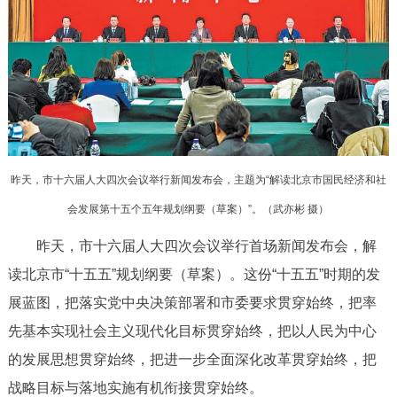
决策公开
专题公开
政务服务
个人服务
法人服务
部门服务
便民服务
利企服务
投资项目
昨天，市十六届人大四次会议举行新闻发布会，主题为“解读北京市国民经济和社
会发展第十五个五年规划纲要（草案）”。（
武亦彬 摄
）
中介服务
阳光政务
昨天，市十六届人大四次会议举行首场新闻发布会，解
政民互动
读北京市“十五五”规划纲要（草案）。这份“十五五”时期的发
展蓝图，把落实党中央决策部署和市委要求贯穿始终，把率
12345网上接诉即办
我要咨询
我要建议
先基本实现社会主义现代化目标贯穿始终，把以人民为中心
的发展思想贯穿始终，把进一步全面深化改革贯穿始终，把
参与调查
在线访谈
图说互动
战略目标与落地实施有机衔接贯穿始终。