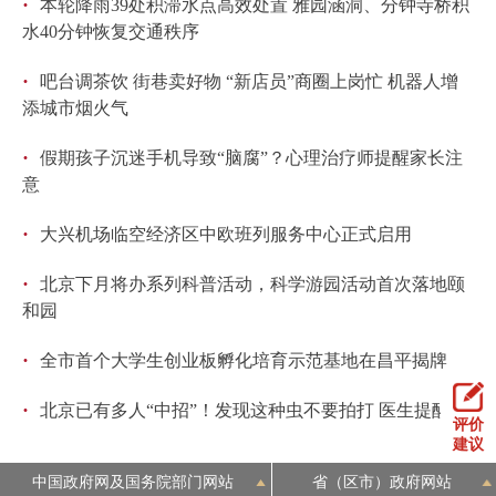
·
本轮降雨39处积滞水点高效处置 雅园涵洞、分钟寺桥积
水40分钟恢复交通秩序
·
吧台调茶饮 街巷卖好物 “新店员”商圈上岗忙 机器人增
添城市烟火气
·
假期孩子沉迷手机导致“脑腐”？心理治疗师提醒家长注
意
·
大兴机场临空经济区中欧班列服务中心正式启用
·
北京下月将办系列科普活动，科学游园活动首次落地颐
和园
·
全市首个大学生创业板孵化培育示范基地在昌平揭牌
·
北京已有多人“中招”！发现这种虫不要拍打 医生提醒
评价
建议
中国政府网及国务院部门网站
省（区市）政府网站