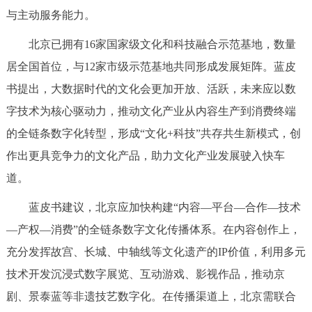
走进北京
与主动服务能力。
北京概况
十六区概览
人文北京
北京已拥有16家国家级文化和科技融合示范基地，数量
居全国首位，与12家市级示范基地共同形成发展矩阵。蓝皮
绿色北京
图说北京
视频北京
书提出，大数据时代的文化会更加开放、活跃，未来应以数
字技术为核心驱动力，推动文化产业从内容生产到消费终端
多语种
的全链条数字化转型，形成“文化+科技”共存共生新模式，创
ENGLISH
한국어
日本語
作出更具竞争力的文化产品，助力文化产业发展驶入快车
道。
DEUTSCH
FRANÇAIS
РУССКИЙ ЯЗЫК
蓝皮书建议，北京应加快构建“内容—平台—合作—技术
—产权—消费”的全链条数字文化传播体系。在内容创作上，
ESPAÑOL
العربية
PORTUGUÊS
充分发挥故宫、长城、中轴线等文化遗产的IP价值，利用多元
技术开发沉浸式数字展览、互动游戏、影视作品，推动京
ITALIANO
剧、景泰蓝等非遗技艺数字化。在传播渠道上，北京需联合