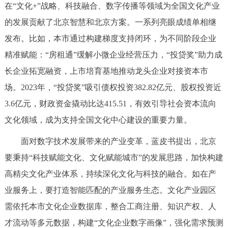
在“文化+”战略、科技融合、数字传播等领域为全国文化产业
决策公开
专题公开
的发展贡献了北京智慧和北京方案。一系列亮眼成绩单相继
政务服务
发布。比如，本市通过构建梯度支持闭环，为不同阶段企业
精准赋能：“房租通”缓解小微企业经营压力，“投贷奖”助力成
个人服务
法人服务
部门服务
长企业拓宽融资，上市培育基地推动龙头企业对接资本市
场。2023年，“投贷奖”吸引债权投资382.82亿元、股权投资近
便民服务
利企服务
投资项目
3.6亿元，财政资金撬动比达415.51，有效引导社会资本流向
文化领域，成为支持全国文化中心建设的重要力量。
中介服务
阳光政务
面对数字技术发展带来的产业变革，蓝皮书提出，北京
政民互动
要秉持“科技赋能文化、文化赋能城市”的发展思路，加快构建
高精尖文化产业体系，持续深化文化与科技的融合。如在产
12345网上接诉即办
我要咨询
我要建议
业服务上，要打造智能匹配的产业服务生态。文化产业园区
需依托本市文化企业数据库，整合工商注册、知识产权、人
参与调查
在线访谈
图说互动
才流动等多元数据，构建“文化企业数字画像”，强化需求预测