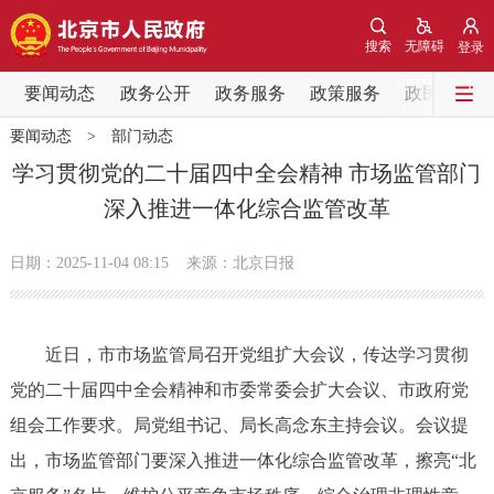
网站地图
搜索
无障碍
登录
要闻动态
要闻动态
政务公开
政务服务
政策服务
政民互动
要闻动态
>
部门动态
党中央精神
国务院信息
中央部委动态
学习贯彻党的二十届四中全会精神 市场监管部门
深入推进一体化综合监管改革
北京要闻
会议信息
部门动态
日期：2025-11-04 08:15
来源：北京日报
各区热点
政务公开
近日，市市场监管局召开党组扩大会议，传达学习贯彻
党的二十届四中全会精神和市委常委会扩大会议、市政府党
市领导
机构职能
政策服务
组会工作要求。局党组书记、局长高念东主持会议。会议提
政策兑现
政策解读
回应关切
出，市场监管部门要深入推进一体化综合监管改革，擦亮“北