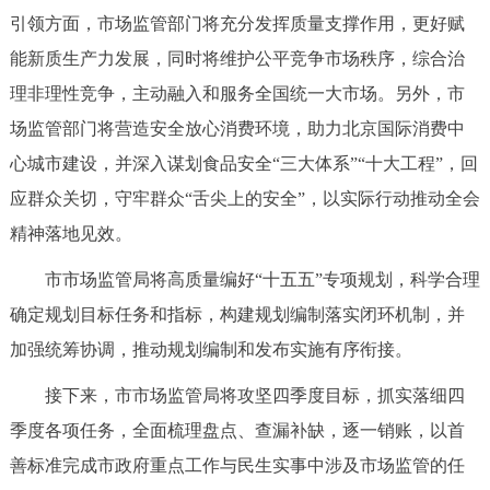
走进北京
引领方面，市场监管部门将充分发挥质量支撑作用，更好赋
能新质生产力发展，同时将维护公平竞争市场秩序，综合治
北京概况
十六区概览
人文北京
理非理性竞争，主动融入和服务全国统一大市场。另外，市
场监管部门将营造安全放心消费环境，助力北京国际消费中
绿色北京
图说北京
视频北京
心城市建设，并深入谋划食品安全“三大体系”“十大工程”，回
多语种
应群众关切，守牢群众“舌尖上的安全”，以实际行动推动全会
精神落地见效。
ENGLISH
한국어
日本語
市市场监管局将高质量编好“十五五”专项规划，科学合理
DEUTSCH
FRANÇAIS
РУССКИЙ ЯЗЫК
确定规划目标任务和指标，构建规划编制落实闭环机制，并
加强统筹协调，推动规划编制和发布实施有序衔接。
ESPAÑOL
العربية
PORTUGUÊS
接下来，市市场监管局将攻坚四季度目标，抓实落细四
季度各项任务，全面梳理盘点、查漏补缺，逐一销账，以首
ITALIANO
善标准完成市政府重点工作与民生实事中涉及市场监管的任