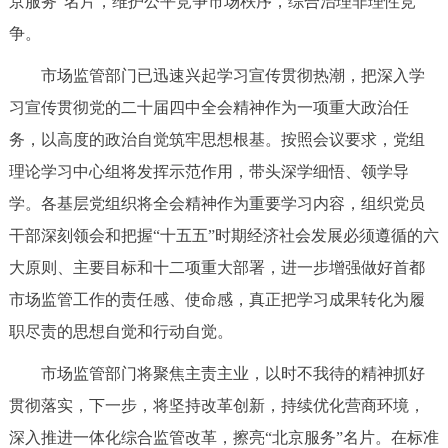
京服务”名片，维护公平竞争市场秩序，综合治理非理性竞
决策公开
专题公开
争。
政务服务
市场监管部门已迅速兴起学习宣传贯彻热潮，把深入学
习宣传贯彻党的二十届四中全会精神作为一项重大政治任
个人服务
法人服务
部门服务
务，以高度的政治自觉筑牢思想根基。按照会议要求，党组
理论学习中心组将发挥示范作用，带头深学细悟、领学导
便民服务
利企服务
投资项目
学。各基层党组织将全会精神作为重要学习内容，组织党员
干部深刻领会和把握“十五五”时期经济社会发展必须遵循的六
中介服务
阳光政务
大原则、主要目标和十二项重大部署，进一步增强做好首都
政民互动
市场监管工作的责任感、使命感，真正把学习成果转化为履
职尽责的思想自觉和行动自觉。
12345网上接诉即办
我要咨询
我要建议
市场监管部门将聚焦主责主业，以时不我待的精神抓好
贯彻落实，下一步，将坚持改革创新，持续优化营商环境，
参与调查
在线访谈
图说互动
深入推进一体化综合监管改革，擦亮“北京服务”名片。在标准