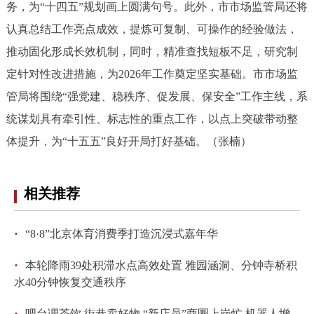
务，为“十四五”规划画上圆满句号。此外，市市场监管局还将
回到顶部
认真总结工作亮点成效，提炼可复制、可操作的经验做法，
推动固化形成长效机制，同时，精准查找短板不足，研究制
定针对性改进措施，为2026年工作奠定坚实基础。市市场监
管局将围绕“强党建、稳秩序、促发展、保安全”工作主线，系
统谋划具有牵引性、标志性的重点工作，以点上突破带动整
体提升，为“十五五”良好开局打好基础。（张楠）
相关推荐
·
“8·8”北京体育消费季打造沉浸式嘉年华
·
本轮降雨39处积滞水点高效处置 雅园涵洞、分钟寺桥积
水40分钟恢复交通秩序
·
吧台调茶饮 街巷卖好物 “新店员”商圈上岗忙 机器人增