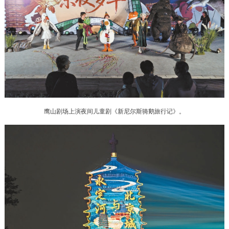
决策公开
专题公开
政务服务
个人服务
法人服务
部门服务
便民服务
利企服务
投资项目
鹰山剧场上演夜间儿童剧《新尼尔斯骑鹅旅行记》。
中介服务
阳光政务
政民互动
12345网上接诉即办
我要咨询
我要建议
参与调查
在线访谈
图说互动