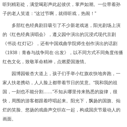
听到精彩处，满堂喝彩声此起彼伏，掌声如潮。一位带着孙
回到顶部
子的老人笑道：“这过节啊，就得听戏，热闹！”
多部红色经典剧目吸引了不少新老戏迷，阳光剧场上演
的《红色经典演唱会》，遵义园中演出的沉浸式现代京剧
《书说·红灯记》，还有中国戏曲学院师生创作演出的话剧
《1938：青春与战争同在·出发》，以不同方式不同角度传播
红色文化，致敬革命精神，点燃爱国激情。
园博园银杏大道上，孩子们手举小红旗欢快地奔跑，一
家人扶老携幼，人人脸上都带着节日的笑意。“我和我的祖
国，一刻也不能分割……”不知从哪里传来熟悉的旋律，很
快，周围的游客都跟着哼唱起来。阳光下，飘扬的国旗、灿
烂的笑脸、悠扬的戏曲声交织在一起，构成国庆节最动人的
画面。