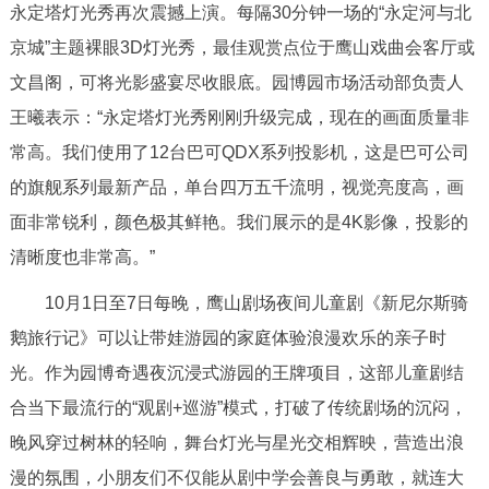
永定塔灯光秀再次震撼上演。每隔30分钟一场的“永定河与北
京城”主题裸眼3D灯光秀，最佳观赏点位于鹰山戏曲会客厅或
文昌阁，可将光影盛宴尽收眼底。园博园市场活动部负责人
王曦表示：“永定塔灯光秀刚刚升级完成，现在的画面质量非
常高。我们使用了12台巴可QDX系列投影机，这是巴可公司
的旗舰系列最新产品，单台四万五千流明，视觉亮度高，画
面非常锐利，颜色极其鲜艳。我们展示的是4K影像，投影的
清晰度也非常高。”
10月1日至7日每晚，鹰山剧场夜间儿童剧《新尼尔斯骑
鹅旅行记》可以让带娃游园的家庭体验浪漫欢乐的亲子时
光。作为园博奇遇夜沉浸式游园的王牌项目，这部儿童剧结
合当下最流行的“观剧+巡游”模式，打破了传统剧场的沉闷，
晚风穿过树林的轻响，舞台灯光与星光交相辉映，营造出浪
漫的氛围，小朋友们不仅能从剧中学会善良与勇敢，就连大