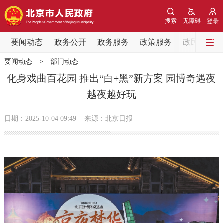
网站地图
搜索
无障碍
登录
要闻动态
要闻动态
政务公开
政务服务
政策服务
政民互动
要闻动态
>
部门动态
党中央精神
国务院信息
中央部委动态
化身戏曲百花园 推出“白+黑”新方案 园博奇遇夜
越夜越好玩
北京要闻
会议信息
部门动态
日期：2025-10-04 09:49
来源：北京日报
各区热点
政务公开
市领导
机构职能
政策服务
政策兑现
政策解读
回应关切