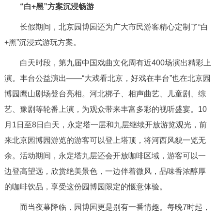
“白+黑”方案沉浸畅游
长假期间，北京园博园还为广大市民游客精心定制了“白
+黑”沉浸式游玩方案。
白天时段，第九届中国戏曲文化周有近400场演出精彩上
演。丰台公益演出——“大戏看北京，好戏在丰台”也在北京园
博园鹰山剧场登台亮相。河北梆子、相声曲艺、儿童剧、综
艺、豫剧等轮番上演，为观众带来丰富多彩的视听盛宴。10
月1日至8日白天，永定塔一层和九层继续开放游览观光，前
来北京园博园游览的游客可以登上塔顶，将河西风貌一览无
余。活动期间，永定塔九层还会开放咖啡区域，游客可以一
边登高望远，欣赏绝美景色，一边伴着微风，品味香浓醇厚
的咖啡饮品，享受这份园博园限定的惬意体验。
而当夜幕降临，园博园更是别有一番情趣。每晚7时起，