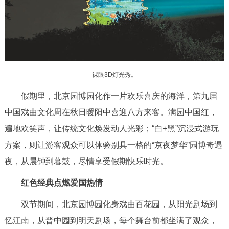
走进北京
北京概况
十六区概览
人文北京
绿色北京
图说北京
视频北京
裸眼3D灯光秀。
多语种
假期里，北京园博园化作一片欢乐喜庆的海洋，第九届
中国戏曲文化周在秋日暖阳中喜迎八方来客。满园中国红，
ENGLISH
한국어
日本語
遍地欢笑声，让传统文化焕发动人光彩；“白+黑”沉浸式游玩
DEUTSCH
FRANÇAIS
РУССКИЙ ЯЗЫК
方案，则让游客观众可以体验别具一格的“京夜梦华”园博奇遇
夜，从晨钟到暮鼓，尽情享受假期快乐时光。
ESPAÑOL
العربية
PORTUGUÊS
红色经典点燃爱国热情
ITALIANO
双节期间，北京园博园化身戏曲百花园，从阳光剧场到
忆江南，从晋中园到明天剧场，每个舞台前都坐满了观众，