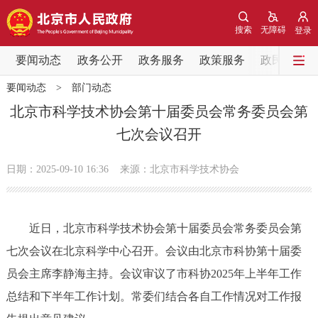
网站地图
搜索
无障碍
登录
要闻动态
要闻动态
政务公开
政务服务
政策服务
政民互动
要闻动态
>
部门动态
党中央精神
国务院信息
中央部委动态
北京市科学技术协会第十届委员会常务委员会第
七次会议召开
北京要闻
会议信息
部门动态
日期：2025-09-10 16:36
来源：北京市科学技术协会
各区热点
政务公开
近日，北京市科学技术协会第十届委员会常务委员会第
七次会议在北京科学中心召开。会议由北京市科协第十届委
市领导
机构职能
政策服务
员会主席李静海主持。会议审议了市科协2025年上半年工作
政策兑现
政策解读
回应关切
总结和下半年工作计划。常委们结合各自工作情况对工作报