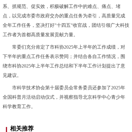
走进北京
系、抓规范、促实效，积极破解工作中的难点、痛点、堵
点，以完成市委市政府交办的重点任务为牵引，高质量完成
北京概况
十六区概览
人文北京
全年工作任务，坚决打好"十四五"收官战，团结引领广大科技
工作者为首都高质量发展贡献力量。
绿色北京
图说北京
视频北京
常委们充分肯定了市科协2025年上半年的工作成绩，对
多语种
下半年的重点工作任务表示赞同；并结合各自工作情况，围
ENGLISH
한국어
日本語
绕市科协2025年上半年工作总结和下半年工作计划提出了意
见建议。
DEUTSCH
FRANÇAIS
РУССКИЙ ЯЗЫК
市科学技术协会第十届委员会常务委员还参加了2025年
全国科普月活动启动仪式，并视察指导北京科学中心青少年
ESPAÑOL
العربية
PORTUGUÊS
科学教育工作。
ITALIANO
相关推荐