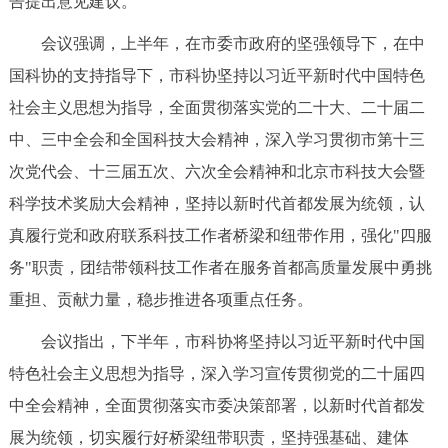
告提出意见建议。
决策公开
专题公开
会议强调，上半年，在市委市政府的坚强领导下，在中
政务服务
国科协的支持指导下，市科协坚持以习近平新时代中国特色
社会主义思想为指导，全面贯彻落实党的二十大、二十届二
个人服务
法人服务
部门服务
中、三中全会和全国科技大会精神，深入学习贯彻市第十三
次党代会、十三届五次、六次全会精神和北京市科技大会暨
便民服务
利企服务
投资项目
科学技术奖励大会精神，坚持以新时代首都发展为统领，认
真履行党和政府联系科技工作者桥梁和纽带作用，强化"四服
中介服务
阳光政务
务"职责，团结带领科技工作者在服务首都高质量发展中勇挑
政民互动
重担、贡献力量，稳步推进各项重点任务。
会议指出，下半年，市科协将坚持以习近平新时代中国
12345网上接诉即办
我要咨询
我要建议
特色社会主义思想为指导，深入学习宣传贯彻党的二十届四
中全会精神，全面贯彻落实市委决策部署，以新时代首都发
参与调查
在线访谈
图说互动
展为统领，切实履行好桥梁纽带职责，坚持强基础、建体