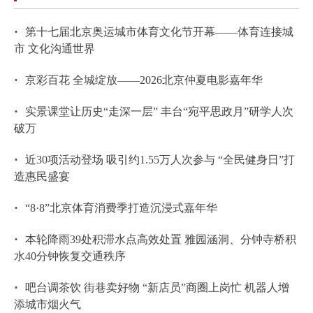
回到顶部
·
第十七届北京奥运城市体育文化节开幕——体育连接城
市 文化沟通世界
·
京彩百花 全城绽放——2026北京仲夏电影嘉年华
·
实景课堂让历史“走深一层” 丰台“宛平思政月”研学人次
破万
·
近30项活动登场 吸引约1.55万人次参与 “全民健身日”打
造惠民盛宴
·
“8·8”北京体育消费季打造沉浸式嘉年华
·
本轮降雨39处积滞水点高效处置 雅园涵洞、分钟寺桥积
水40分钟恢复交通秩序
·
吧台调茶饮 街巷卖好物 “新店员”商圈上岗忙 机器人增
添城市烟火气