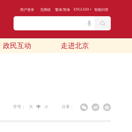
/
ENGLISH
用户登录
无障碍
繁体
简体
智能问答
政民互动
走进北京
字号：
大
中
小
分享：