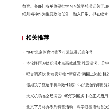
教育。各部门各单位要把学习习近平总书记关于加
细则精神作为重要政治任务，融入日常、抓在经常
相关推荐
·
“8·8”北京体育消费季打造沉浸式嘉年华
·
本轮降雨39处积滞水点高效处置 雅园涵洞、分
·
吧台调茶饮 街巷卖好物 “新店员”商圈上岗忙 
·
假期孩子沉迷手机导致“脑腐”？心理治疗师提醒
·
大兴机场临空经济区中欧班列服务中心正式启用
·
北京下月将办系列科普活动，科学游园活动首次