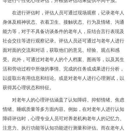
等进行个性化心理评估，并根据评估结果提供不同干预。
决策公开
专题公开
在进行评估时，评估人员可通过现场观察，记录老年人
政务服务
身体及精神状态、衣着卫生、接触状态、行为及情绪、沟通
能力等，对于不具备访谈条件的老年人，应结合言行表现及
个人服务
法人服务
部门服务
社会交往等进行观察记录。评估人员还可通过与老年人进行
面对面的交流和对话，获取他们的意见、经验、观点和感
便民服务
利企服务
投资项目
受。此外，可通过对老年人的个人档案、图画等，以及其生
活和劳动过程中所做的事情、完成的任务或成果进行分析，
中介服务
阳光政务
以提取出有用信息和结论。或是对老年人进行心理测试，以
政民互动
获得其心理状态和特征。
对老年人的心理评估涵盖了认知障碍、抑郁情绪、焦虑
12345网上接诉即办
我要咨询
我要建议
情绪、睡眠质量等多方面内容。例如，在对老年人进行认知
障碍评估时，心理专业人员可对养老机构老年人的记忆力、
参与调查
在线访谈
图说互动
注意力、执行功能等认知功能进行测量和评估。而在老年人