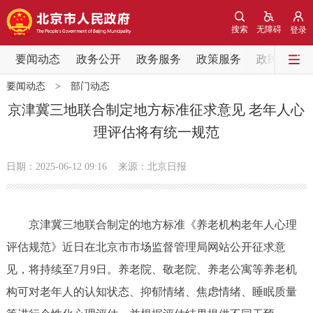
网站地图
搜索
无障碍
登录
要闻动态
要闻动态
政务公开
政务服务
政策服务
政民互动
要闻动态
>
部门动态
党中央精神
国务院信息
中央部委动态
京津冀三地联合制定地方标准征求意见 老年人心
理评估将有统一规范
北京要闻
会议信息
部门动态
日期：2025-06-12 09:16
来源：北京日报
各区热点
政务公开
京津冀三地联合制定的地方标准《养老机构老年人心理
评估规范》近日在北京市市场监督管理局网站公开征求意
市领导
机构职能
政策服务
见，将持续至7月9日。养老院、敬老院、养老公寓等养老机
政策兑现
政策解读
回应关切
构可对老年人的认知状态、抑郁情绪、焦虑情绪、睡眠质量