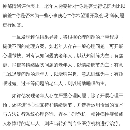
走进北京
抑郁情绪评估表上，老年人需要针对“你是否觉得记忆力比以
前差”“你是否常为一些小事伤心”“你希望避开聚会吗”等问题
北京概况
十六区概览
人文北京
进行回答。
绿色北京
图说北京
视频北京
一旦发现评估结果异常，将根据心理问题的严重程度，
提供不同的处理方案。如老年人存在一般心理问题，可开展
多语种
心理帮扶。对有认知问题的老年人，以认知训练为主；有焦
ENGLISH
한국어
日本語
虑、抑郁等情绪困扰问题的老年人，以情绪调节为主；有意
志减退等问题的老年人，以增强兴趣、意志训练为主；有睡
DEUTSCH
FRANÇAIS
РУССКИЙ ЯЗЫК
眠过短、过长等问题的老年人，则以辅助睡眠为主。
如评估发现老年人存在严重心理问题，除了开展心理干
ESPAÑOL
العربية
PORTUGUÊS
预，还将进行心理支持和情绪调节，并选择运用恰当的技术
与方法进行系统心理咨询。存在心理危机、精神病性症状或
ITALIANO
人格障碍的老年人，则应当转介到专业医疗机构进行治疗。