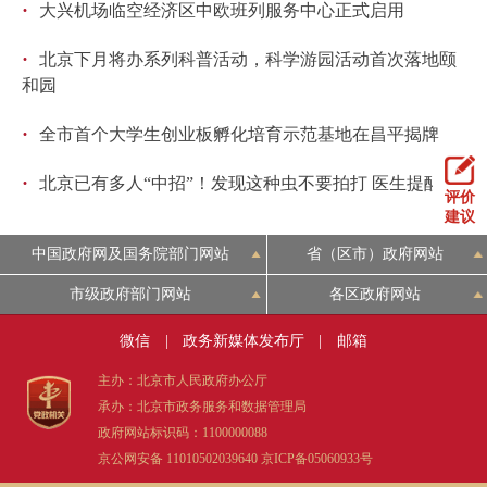
·
大兴机场临空经济区中欧班列服务中心正式启用
·
北京下月将办系列科普活动，科学游园活动首次落地颐
和园
·
全市首个大学生创业板孵化培育示范基地在昌平揭牌
·
北京已有多人“中招”！发现这种虫不要拍打 医生提醒
评价
建议
中国政府网及国务院部门网站
省（区市）政府网站
市级政府部门网站
各区政府网站
微信
|
政务新媒体发布厅
|
邮箱
主办：北京市人民政府办公厅
承办：北京市政务服务和数据管理局
政府网站标识码：1100000088
京公网安备 11010502039640
京ICP备05060933号