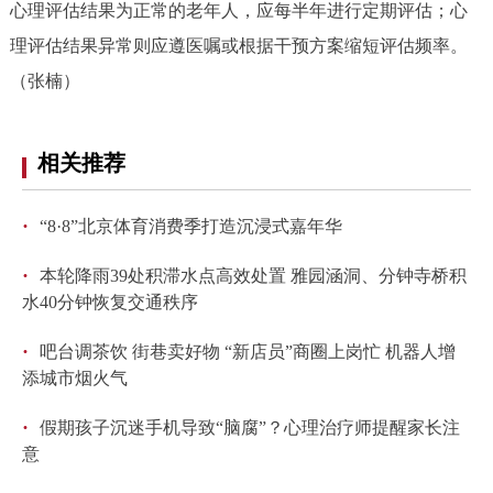
心理评估结果为正常的老年人，应每半年进行定期评估；心
回到顶部
理评估结果异常则应遵医嘱或根据干预方案缩短评估频率。
（张楠）
相关推荐
·
“8·8”北京体育消费季打造沉浸式嘉年华
·
本轮降雨39处积滞水点高效处置 雅园涵洞、分钟寺桥积
水40分钟恢复交通秩序
·
吧台调茶饮 街巷卖好物 “新店员”商圈上岗忙 机器人增
添城市烟火气
·
假期孩子沉迷手机导致“脑腐”？心理治疗师提醒家长注
意