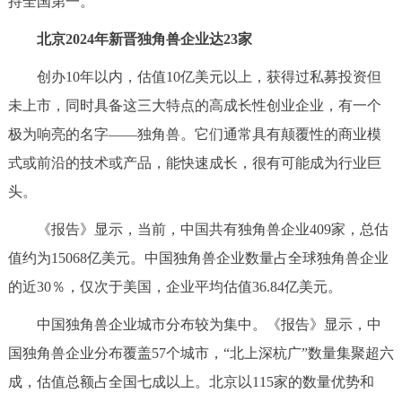
持全国第一。
决策公开
专题公开
北京2024年新晋独角兽企业达23家
政务服务
创办10年以内，估值10亿美元以上，获得过私募投资但
未上市，同时具备这三大特点的高成长性创业企业，有一个
个人服务
法人服务
部门服务
极为响亮的名字——独角兽。它们通常具有颠覆性的商业模
式或前沿的技术或产品，能快速成长，很有可能成为行业巨
便民服务
利企服务
投资项目
头。
中介服务
阳光政务
《报告》显示，当前，中国共有独角兽企业409家，总估
值约为15068亿美元。中国独角兽企业数量占全球独角兽企业
政民互动
的近30％，仅次于美国，企业平均估值36.84亿美元。
12345网上接诉即办
我要咨询
我要建议
中国独角兽企业城市分布较为集中。《报告》显示，中
国独角兽企业分布覆盖57个城市，“北上深杭广”数量集聚超六
参与调查
在线访谈
图说互动
成，估值总额占全国七成以上。北京以115家的数量优势和