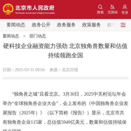
网站地图
搜索
无障碍
登录
要闻动态
要闻动态
政务公开
政务服务
政策服务
政民互动
要闻动态
>
部门动态
党中央精神
国务院信息
中央部委动态
硬科技企业融资能力强劲 北京独角兽数量和估值
持续领跑全国
北京要闻
会议信息
部门动态
日期：2025-03-31 08:04
来源：北京日报
各区热点
政务公开
“独角兽之城”且看北京。3月30日，2025中关村论坛年会
举办“全球独角兽企业大会”，会上发布的《中国独角兽企业发
市领导
机构职能
政策服务
展报告（2025年）》（以下简称《报告》）显示，北京市共
政策兑现
政策解读
回应关切
有独角兽企业115家，总估值5949亿美元，数量和估值持续保