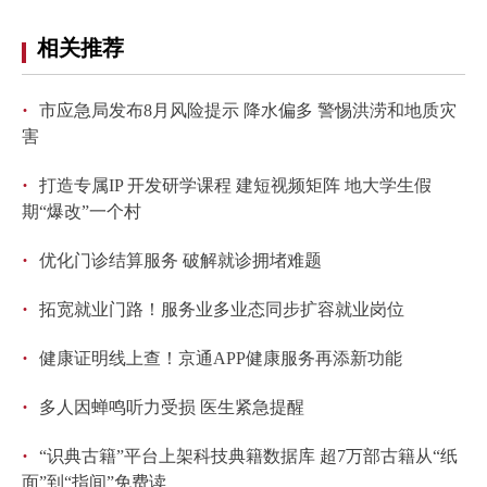
相关推荐
·
市应急局发布8月风险提示 降水偏多 警惕洪涝和地质灾
害
·
打造专属IP 开发研学课程 建短视频矩阵 地大学生假
期“爆改”一个村
·
优化门诊结算服务 破解就诊拥堵难题
·
拓宽就业门路！服务业多业态同步扩容就业岗位
·
健康证明线上查！京通APP健康服务再添新功能
·
多人因蝉鸣听力受损 医生紧急提醒
·
“识典古籍”平台上架科技典籍数据库 超7万部古籍从“纸
面”到“指间”免费读