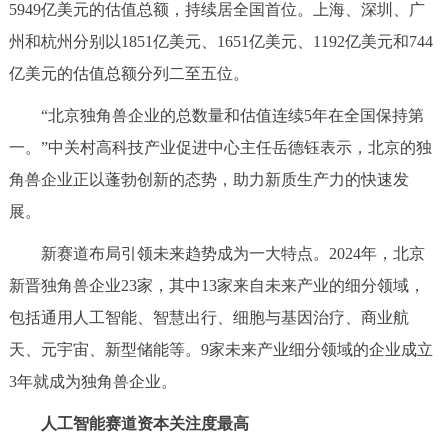
走进北京
5949亿美元的估值总额，持续居全国首位。上海、深圳、广
州和杭州分别以1851亿美元、1651亿美元、1192亿美元和744
北京概况
十六区概览
人文北京
亿美元的估值总额分列二至五位。
“北京独角兽企业的总数量和估值连续5年在全国保持第
绿色北京
图说北京
视频北京
一。”中关村高科技产业促进中心主任岳德钰表示，北京的独
多语种
角兽企业正以蓬勃创新的态势，助力新质生产力的快速发
展。
ENGLISH
한국어
日本語
新赛道布局引领未来趋势成为一大特点。2024年，北京
DEUTSCH
FRANÇAIS
РУССКИЙ ЯЗЫК
新晋独角兽企业23家，其中13家来自未来产业的细分领域，
包括通用人工智能、智慧出行、细胞与基因治疗、商业航
ESPAÑOL
العربية
PORTUGUÊS
天、元宇宙、新型储能等。9家未来产业细分领域的企业成立
3年就成为独角兽企业。
ITALIANO
人工智能赛道资本关注度最高