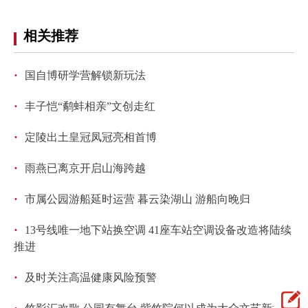
相关推荐
·
国自博研学营解锁新玩法
·
丰子恺“鹬蚌相亲”文创走红
·
定陵出土皇冠凤冠亮相首博
·
雨燕已离京开启山海跨越
·
市属公园游船延时运营 暮云染湖山 游船向晚归
·
13号线唯一地下站换空调 41座车站空调设备改造将陆续
推进
·
及时关注高温健康风险预警
·