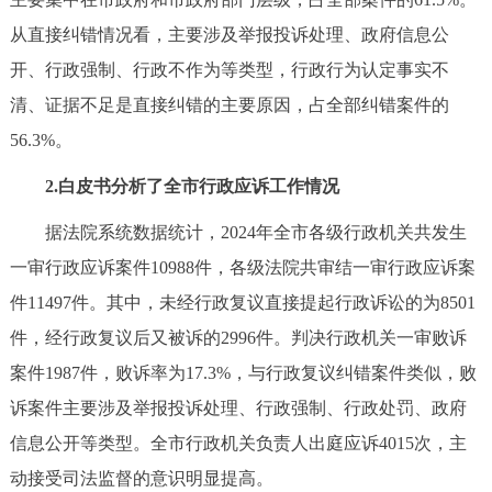
走进北京
从直接纠错情况看，主要涉及举报投诉处理、政府信息公
北京概况
十六区概览
人文北京
开、行政强制、行政不作为等类型，行政行为认定事实不
清、证据不足是直接纠错的主要原因，占全部纠错案件的
绿色北京
图说北京
视频北京
56.3%。
2.白皮书分析了全市行政应诉工作情况
多语种
据法院系统数据统计，2024年全市各级行政机关共发生
ENGLISH
한국어
日本語
一审行政应诉案件10988件，各级法院共审结一审行政应诉案
件11497件。其中，未经行政复议直接提起行政诉讼的为8501
DEUTSCH
FRANÇAIS
РУССКИЙ ЯЗЫК
件，经行政复议后又被诉的2996件。判决行政机关一审败诉
案件1987件，败诉率为17.3%，与行政复议纠错案件类似，败
ESPAÑOL
العربية
PORTUGUÊS
诉案件主要涉及举报投诉处理、行政强制、行政处罚、政府
ITALIANO
信息公开等类型。全市行政机关负责人出庭应诉4015次，主
动接受司法监督的意识明显提高。