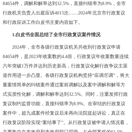
84654件，调解和解率达到32.5%，直接纠错率为8.9%，全市
决策公开
专题公开
行政机关负责人出庭应诉4015次……2024年北京市行政复议
政务服务
和行政应诉工作白皮书主要内容如下。
1.白皮书全面总结了全市行政复议案件情况
个人服务
法人服务
部门服务
2024年，全市各级行政复议机关共收到行政复议申请
便民服务
利企服务
投资项目
84654件，是2023年收案数的4.4倍，行政复议年收案数量连续
六年突破1万件并达到历史新高，行政复议化解行政争议主渠
中介服务
阳光政务
道作用进一步凸显。各级行政复议机构坚持“应调尽调”，将大
量案情简单的纠错案件通过案前调解以及案中调解和解等方
政民互动
式实质性化解，调解和解率达到32.5%。同时，注重发挥行政
12345网上接诉即办
我要咨询
我要建议
复议制约监督功能，直接纠错率为8.9%。在审结的行政复议
案件中，超九成案件经复议后未再向法院提起诉讼，真正在
参与调查
在线访谈
图说互动
行政复议阶段实现“案结事了”。从行政复议被申请人情况看，
主要集中在市政府和市政府部门层级，占全部案件的61.5%。