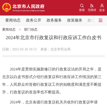
网站地图
搜索
无障碍
登录
要闻动态
要闻动态
政务公开
政务服务
政策服务
政民互动
要闻动态
>
部门动态
党中央精神
国务院信息
中央部委动态
2024年北京市行政复议和行政应诉工作白皮书
北京要闻
会议信息
部门动态
日期：2025-03-26 10:53
来源：北京市司法局
各区热点
2024年是贯彻实施新修订的行政复议法的开局之年，是
政务公开
北京以白皮书形式介绍行政复议和行政应诉工作情况的第三
年，人民群众对首都行政复议工作的知晓度和满意度不断提
市领导
机构职能
政策服务
升，行政复议的首选率也不断提高。
政策兑现
政策解读
回应关切
2024年，北京各级行政复议机关共收到行政复议申请