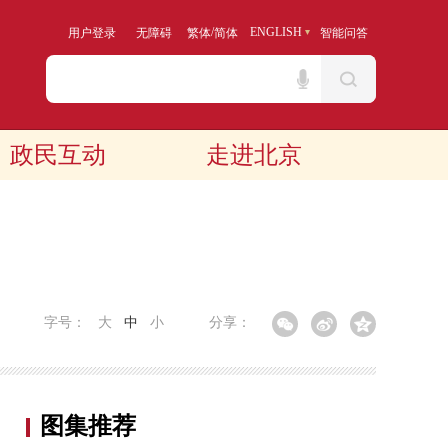
/
ENGLISH
用户登录
无障碍
繁体
简体
智能问答
政民互动
走进北京
字号：
大
中
小
分享：
图集推荐