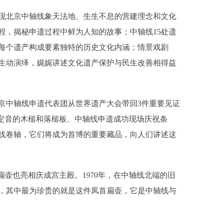
北京中轴线象天法地、生生不息的营建理念和文化
程，揭秘申遗过程中鲜为人知的故事；中轴线15处遗
每个遗产构成要素独特的历史文化内涵；情景戏剧
生动演绎，娓娓讲述文化遗产保护与民生改善相得益
中轴线申遗代表团从世界遗产大会带回3件重要见证
”定音的木槌和落槌板、中轴线申遗成功现场庆祝条
线卷轴，它们将成为首博的重要藏品，向人们讲述这
壶也亮相庆成宫主殿。1970年，在中轴线北端的旧
，其中最为珍贵的就是这件凤首扁壶，它是中轴线与