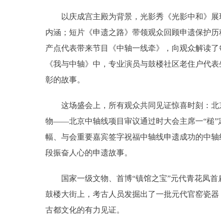
以庆成宫主殿为背景，光影秀《光影中和》展现
内涵；短片《申遗之路》带领观众回顾申遗保护历
产点代表带来节目《中轴一线牵》，向观众解读了
《我与中轴》中，专业演员与鼓楼社区老住户代表
彰的故事。
这场盛会上，所有观众共同见证惊喜时刻：北京
物——北京中轴线项目审议通过时大会主席一“槌
幅、与会重要嘉宾签字祝福中轴线申遗成功的中轴
段振奋人心的申遗故事。
国家一级文物、首博“镇馆之宝”元代青花凤首扁
鼓楼大街上，考古人员发掘出了一批元代官窑瓷器
古都文化的有力见证。