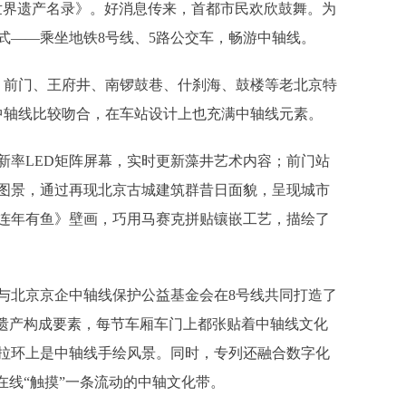
世界遗产名录》。好消息传来，首都市民欢欣鼓舞。为
式——乘坐地铁8号线、5路公交车，畅游中轴线。
前门、王府井、南锣鼓巷、什刹海、鼓楼等老北京特
中轴线比较吻合，在车站设计上也充满中轴线元素。
率LED矩阵屏幕，实时更新藻井艺术内容；前门站
图景，通过再现北京古城建筑群昔日面貌，呈现城市
连年有鱼》壁画，巧用马赛克拼贴镶嵌工艺，描绘了
北京京企中轴线保护公益基金会在8号线共同打造了
个遗产构成要素，每节车厢车门上都张贴着中轴线文化
拉环上是中轴线手绘风景。同时，专列还融合数字化
在线“触摸”一条流动的中轴文化带。