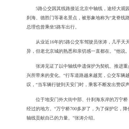
5路公交因其线路接近北京中轴线，途经大观园
刹海、德胜门等著名景点，被形象地称为“龙脊线路
总理也曾乘坐5路车出行。
从业近16年的5路公交车驾驶员张涛，几乎天天
异，但老北京城的熟悉和亲切感一直都在。”他说
张涛见证了以中轴线申遗保护为契机、推进重点
兴所带来的变化。“行车道路越来越宽，公交车辆
叹，“当车辆行驶到天安门时，乘客不断发出赞叹
位于地安门外大街中部、什刹海东岸的万宁桥，
经过的地方。“万宁桥700多岁了，为了保护它，降
轴线贡献自己的力量。”张涛介绍。