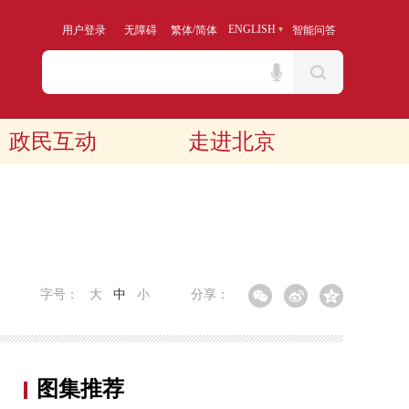
/
ENGLISH
用户登录
无障碍
繁体
简体
智能问答
政民互动
走进北京
字号：
大
中
小
分享：
图集推荐