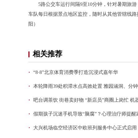
5路公交车运行间隔9至10分钟，针对暑期旅游，
车队每日根据景点地区监控，随时从其他管辖线路
阳）
相关推荐
·
“8·8”北京体育消费季打造沉浸式嘉年华
·
本轮降雨39处积滞水点高效处置 雅园涵洞、分
·
吧台调茶饮 街巷卖好物 “新店员”商圈上岗忙 
·
假期孩子沉迷手机导致“脑腐”？心理治疗师提醒
·
大兴机场临空经济区中欧班列服务中心正式启用