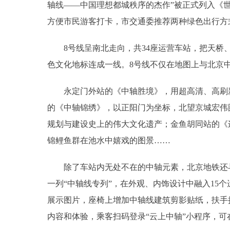
轴线——中国理想都城秩序的杰作”被正式列入《
方便市民游客打卡，市交通委推荐两种绿色出行方
8号线呈南北走向，共34座运营车站，把天桥、
色文化地标连成一线。8号线不仅在地图上与北京
永定门外站的《中轴胜境》，用超高清、高刷新
的《中轴锦绣》，以正阳门为坐标，北望京城宏伟
规划与建设史上的伟大文化遗产；金鱼胡同站的《
锦鲤鱼群在池水中嬉戏的图景……
除了车站内无处不在的中轴元素，北京地铁还与
一列“中轴线专列”，在外观、内饰设计中融入15
展示图片，座椅上增加中轴线建筑剪影贴纸，扶手
内容和体验，乘客扫码登录“云上中轴”小程序，可