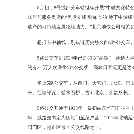
8月初，8号线部分车站继续开展“中轴文化特色
16年前服务奥运的‘奥运支线’到如今的‘地下中轴
遗产的可持续发展继续助力。”北京地铁公司相关
想打卡中轴线，别错过历史悠久的5路公交车
5路公交车到2024年已是89岁“高龄”，穿越
约有2.1万人次乘坐5路公交线，高峰日客流更是达3
坐上5路公交车，从前门、天安门、北海、景山
来。红墙绿瓦，碧水石桥，古都北京，余韵悠长。
5路公交开通于1935年，最初由东华门开往香山，后
年，线路走向定为德胜门至菜户营，2013年北端
阳四区，是市区最长公交线路之一。