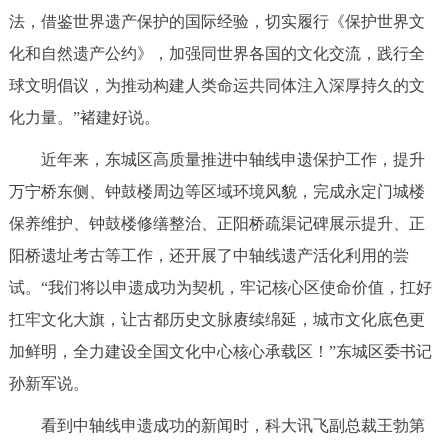
走进北京
法，借鉴世界遗产保护的国际经验，切实履行《保护世界文
化和自然遗产公约》，加强同世界各国的文化交流，践行全
北京概况
十六区概览
人文北京
球文明倡议，为推动构建人类命运共同体注入深厚持久的文
化力量。”褚建好说。
绿色北京
图说北京
视频北京
近年来，东城区高质量推进中轴线申遗保护工作，提升
多语种
万宁桥东侧、钟鼓楼周边等区域环境风貌，完成永定门城楼
ENGLISH
한국어
日本語
保养维护、钟鼓楼修缮整治、正阳桥疏渠记碑展示提升、正
阳桥遗址考古等工作，还开展了中轴线遗产活化利用的尝
DEUTSCH
FRANÇAIS
РУССКИЙ ЯЗЫК
试。“我们将以申遗成功为契机，牢记核心区使命价值，扛好
扛牢文化大旗，让古都历史文脉赓续绵延，城市文化底色更
ESPAÑOL
العربية
PORTUGUÊS
加鲜明，全力建设全国文化中心核心承载区！”东城区委书记
孙新军说。
ITALIANO
看到中轴线申遗成功的新闻时，科大讯飞副总裁王勃第