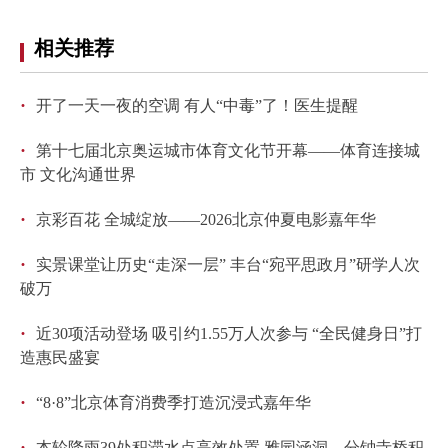
相关推荐
·
开了一天一夜的空调 有人“中毒”了！医生提醒
·
第十七届北京奥运城市体育文化节开幕——体育连接城
市 文化沟通世界
·
京彩百花 全城绽放——2026北京仲夏电影嘉年华
·
实景课堂让历史“走深一层” 丰台“宛平思政月”研学人次
破万
·
近30项活动登场 吸引约1.55万人次参与 “全民健身日”打
造惠民盛宴
·
“8·8”北京体育消费季打造沉浸式嘉年华
·
本轮降雨39处积滞水点高效处置 雅园涵洞、分钟寺桥积