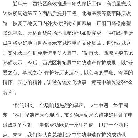
近年来，西城区高效推进中轴线保护工作，高质量完成
决策公开
专题公开
钟鼓楼周边第五立面品质提升工程、北海医院等楼宇降层改
政务服务
造，恢复了地安门内外大街沿街立面风貌，正阳门箭楼南望
景观视廊、天桥百货商场环境整治也如期完成。“中轴线申遗
个人服务
法人服务
部门服务
成功将更好地向世界展示京城厚重的文化底蕴，也让西城这
片文化沃土有机会走进更多人眼中。”副市长、西城区委书记
便民服务
利企服务
投资项目
孙硕表示，今后，西城区将拓展中轴线遗产保护成果，以“珍
爱之心、尊崇之心”保护好历史遗存，以创新的手段、深厚的
中介服务
阳光政务
情怀、匠心的精神，讲述传统文化故事，擦亮中轴线这张“金
政民互动
名片”。
“槌响时刻，全场响起热烈的掌声。12年申遗，终于圆
12345网上接诉即办
我要咨询
我要建议
梦！”在世界遗产大会现场，市文物局副局长褚建好见证了申
遗成功的时刻。“申遗成功既是一座里程碑，也是一个新起
参与调查
在线访谈
图说互动
点。未来，我们将认真总结北京中轴线申遗保护的成功做