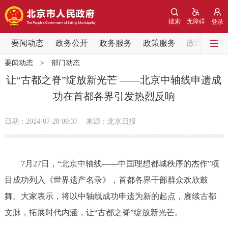
网站地图
搜索
无障碍
登录
要闻动态
要闻动态
政务公开
政务服务
政策服务
政民互动
要闻动态
>
部门动态
党中央精神
国务院信息
中央部委动态
让“古都之脊”绽放新光芒 ——北京中轴线申遗成
功在首都各界引发热烈反响
北京要闻
会议信息
部门动态
日期：2024-07-28 09:37
来源：北京日报
各区热点
政务公开
7月27日，“北京中轴线——中国理想都城秩序的杰作”项
目成功列入《世界遗产名录》，首都各界干部群众欢欣鼓
市领导
机构职能
政策服务
舞。大家表示，将以中轴线成功申遗为新的起点，赓续古都
政策兑现
政策解读
回应关切
文脉，拓展时代内涵，让“古都之脊”绽放新光芒。