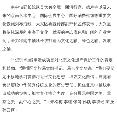
南中轴延长线纵贯大兴全境，团河行宫、德寿寺以及未
来的京南艺术中心、国际会展中心、国际消费枢纽等重要文
化设施列布沿线。大兴区委宣传部副部长孟伟表示，大兴区
将依托深厚的南海子文化、优渥的生态底色和广阔的产业空
间，全力将南中轴延长线打造为文化之轴、绿色之轴、发展
之轴。
“北京中轴线申遗成功是对北京文化遗产保护工作的肯定
和鼓励。”通州区文旅局党组书记、局长李文华说，“我们要坚
定不移地学习贯彻习近平文化思想，增强文化自信，自觉肩
负起赓续中华优秀传统文化的历史责任，抓住北京中轴线申
遗成功的契机，加大宣传推介力度，充分展示中国之美、北
京之美、副中心之美。”（朱松梅 李瑶 张骜 孙颖 李祺瑶 陈强
孙云柯）