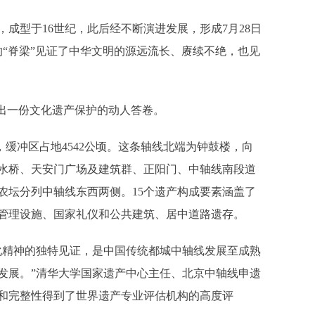
成型于16世纪，此后经不断演进发展，形成7月28日
的“脊梁”见证了中华文明的源远流长、赓续不绝，也见
出一份文化遗产保护的动人答卷。
，缓冲区占地4542公顷。这条轴线北端为钟鼓楼，向
水桥、天安门广场及建筑群、正阳门、中轴线南段道
农坛分列中轴线东西两侧。15个遗产构成要素涵盖了
管理设施、国家礼仪和公共建筑、居中道路遗存。
精神的独特见证，是中国传统都城中轴线发展至成熟
发展。”清华大学国家遗产中心主任、北京中轴线申遗
和完整性得到了世界遗产专业评估机构的高度评