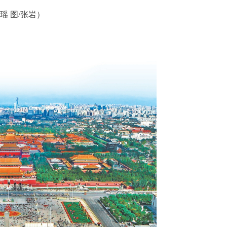
瑶
图/
张岩
）