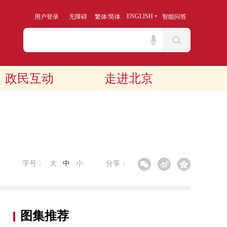
/
ENGLISH
用户登录
无障碍
繁体
简体
智能问答
政民互动
走进北京
字号：
大
中
小
分享：
图集推荐