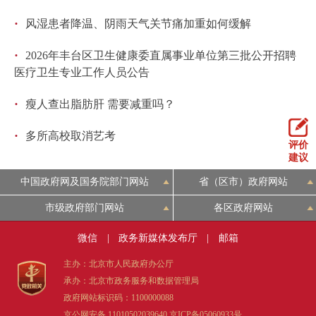
·
风湿患者降温、阴雨天气关节痛加重如何缓解
·
2026年丰台区卫生健康委直属事业单位第三批公开招聘
医疗卫生专业工作人员公告
·
瘦人查出脂肪肝 需要减重吗？
·
多所高校取消艺考
评价
建议
中国政府网及国务院部门网站
省（区市）政府网站
市级政府部门网站
各区政府网站
微信
|
政务新媒体发布厅
|
邮箱
主办：北京市人民政府办公厅
承办：北京市政务服务和数据管理局
政府网站标识码：1100000088
京公网安备 11010502039640
京ICP备05060933号