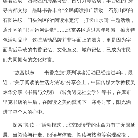
读者活动，西城区的海棠诗会、西引力等活动，丰台区的“探
寻古都文脉 品味书香丰台”全民阅读推广活动，石景山区的
石图讲坛，门头沟区的“阅读永定河 打卡山水间”主题活动，
通州区的“书香运河讲堂”……北京各区通过常年积累，擦亮特
色活动品牌。这些活动品牌并非字面上的漂亮，更是因为字
面背后承载的书香记忆、文化意义、城市记忆，已成为市民
们共同拥有的文化财富。
“故宫以东——书香之旅”系列读者活动已经走过4年，最
近，“关于阅读的生活方法论”分享会上，中国传媒大学教授吴
炜华分享《书籍与文明》《转角遇见社会学》等书，在库布
里克书店的午后，在阅读之美的熏陶下，寒冬时节，阳光洒
进了每个人的心中。
探索“阅读＋”活动模式，北京阅读季的生命力有了无限延
展。当阅读与行走、阅读与体验、阅读与旅游等实现嫁接，