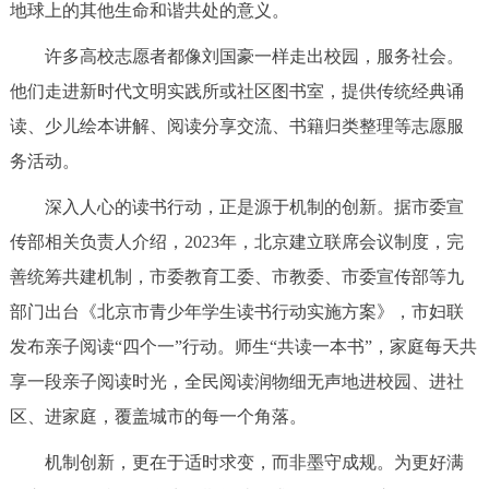
走进北京
地球上的其他生命和谐共处的意义。
许多高校志愿者都像刘国豪一样走出校园，服务社会。
北京概况
十六区概览
人文北京
他们走进新时代文明实践所或社区图书室，提供传统经典诵
读、少儿绘本讲解、阅读分享交流、书籍归类整理等志愿服
绿色北京
图说北京
视频北京
务活动。
多语种
深入人心的读书行动，正是源于机制的创新。据市委宣
ENGLISH
한국어
传部相关负责人介绍，2023年，北京建立联席会议制度，完
日本語
善统筹共建机制，市委教育工委、市教委、市委宣传部等九
DEUTSCH
FRANÇAIS
РУССКИЙ ЯЗЫК
部门出台《北京市青少年学生读书行动实施方案》，市妇联
发布亲子阅读“四个一”行动。师生“共读一本书”，家庭每天共
ESPAÑOL
العربية
PORTUGUÊS
享一段亲子阅读时光，全民阅读润物细无声地进校园、进社
区、进家庭，覆盖城市的每一个角落。
ITALIANO
机制创新，更在于适时求变，而非墨守成规。为更好满