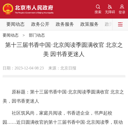
网站地图
搜索
无障碍
登录
要闻动态
要闻动态
政务公开
政务服务
政策服务
政民互动
要闻动态
>
部门动态
党中央精神
国务院信息
中央部委动态
第十三届书香中国·北京阅读季圆满收官 北京之
美 因书香更迷人
北京要闻
会议信息
部门动态
日期：2023-12-04 08:23
来源：北京日报
各区热点
政务公开
原标题：第十三届书香中国·北京阅读季圆满收官 北京之
美，因书香更迷人
市领导
机构职能
政策服务
社区筑风尚，家庭共阅读，书香进企业，书声起校
政策兑现
政策解读
回应关切
园……近日圆满收官的第十三届书香中国·北京阅读季，联动