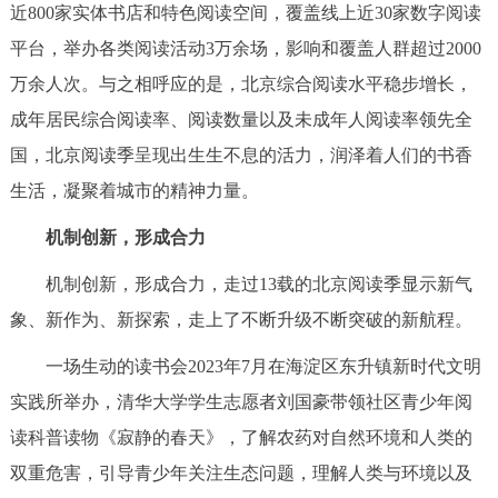
近800家实体书店和特色阅读空间，覆盖线上近30家数字阅读
决策公开
专题公开
平台，举办各类阅读活动3万余场，影响和覆盖人群超过2000
政务服务
万余人次。与之相呼应的是，北京综合阅读水平稳步增长，
成年居民综合阅读率、阅读数量以及未成年人阅读率领先全
个人服务
法人服务
部门服务
国，北京阅读季呈现出生生不息的活力，润泽着人们的书香
生活，凝聚着城市的精神力量。
便民服务
利企服务
投资项目
机制创新，形成合力
中介服务
阳光政务
机制创新，形成合力，走过13载的北京阅读季显示新气
象、新作为、新探索，走上了不断升级不断突破的新航程。
政民互动
一场生动的读书会2023年7月在海淀区东升镇新时代文明
12345网上接诉即办
我要咨询
我要建议
实践所举办，清华大学学生志愿者刘国豪带领社区青少年阅
读科普读物《寂静的春天》，了解农药对自然环境和人类的
参与调查
在线访谈
图说互动
双重危害，引导青少年关注生态问题，理解人类与环境以及