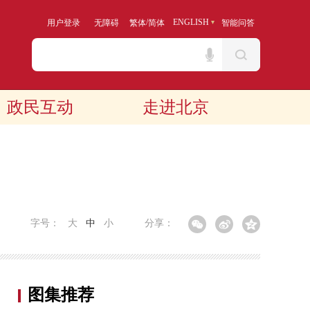
/
ENGLISH
用户登录
无障碍
繁体
简体
智能问答
政民互动
走进北京
字号：
大
中
小
分享：
图集推荐