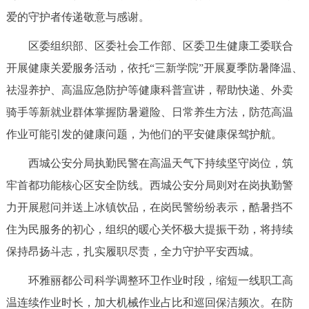
走进北京
爱的守护者传递敬意与感谢。
北京概况
十六区概览
人文北京
区委组织部、区委社会工作部、区委卫生健康工委联合
开展健康关爱服务活动，依托“三新学院”开展夏季防暑降温、
绿色北京
图说北京
视频北京
祛湿养护、高温应急防护等健康科普宣讲，帮助快递、外卖
骑手等新就业群体掌握防暑避险、日常养生方法，防范高温
多语种
作业可能引发的健康问题，为他们的平安健康保驾护航。
ENGLISH
한국어
日本語
西城公安分局执勤民警在高温天气下持续坚守岗位，筑
牢首都功能核心区安全防线。西城公安分局则对在岗执勤警
DEUTSCH
FRANÇAIS
РУССКИЙ ЯЗЫК
力开展慰问并送上冰镇饮品，在岗民警纷纷表示，酷暑挡不
住为民服务的初心，组织的暖心关怀极大提振干劲，将持续
ESPAÑOL
العربية
PORTUGUÊS
保持昂扬斗志，扎实履职尽责，全力守护平安西城。
ITALIANO
环雅丽都公司科学调整环卫作业时段，缩短一线职工高
温连续作业时长，加大机械作业占比和巡回保洁频次。在防