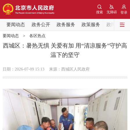
网站地图
搜索
无障碍
登录
要闻动态
要闻动态
政务公开
政务服务
政策服务
政民互动
要闻动态
>
各区热点
党中央精神
国务院信息
中央部委动态
西城区：暑热无惧 关爱有加 用“清凉服务”守护高
温下的坚守
北京要闻
会议信息
部门动态
日期：2026-07-09 15:13
来源：西城区人民政府
各区热点
政务公开
市领导
机构职能
政策服务
政策兑现
政策解读
回应关切