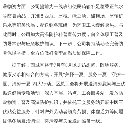
暑物资方面，公司提前为一线班组便民药箱补足藿香正气水
回到顶部
等防暑药品，并准备西瓜、冰棍、绿豆汤、酸梅汤、冰镇矿
泉水等消暑饮品，配送到各班组，为环卫工人缓解暑热。与
此同时，公司加大高温防护科普宣传力度，向全体职工普及
防暑常识与应急救护知识。下一步，公司将持续动态完善防
暑保障举措，全方位做好夏季高温后勤保障工作。
据了解，西城区将于7月至8月以走访慰问、阵地服务、
健康义诊相结合的方式，开展“关怀一夏、服务一夏、守护一
夏、清凉一夏”四大行动。区总工会将开展送清凉慰问与三伏
贴送健康专项活动，深入基层、站点、工会服务站，发放防
暑物资，普及高温防护知识，并依托工会服务站开展中医三
伏贴公益服务，针对户外劳动者颈肩劳损、体虚乏力等问题
提供冬病夏治调理，将清凉与关爱送到酷暑一线。