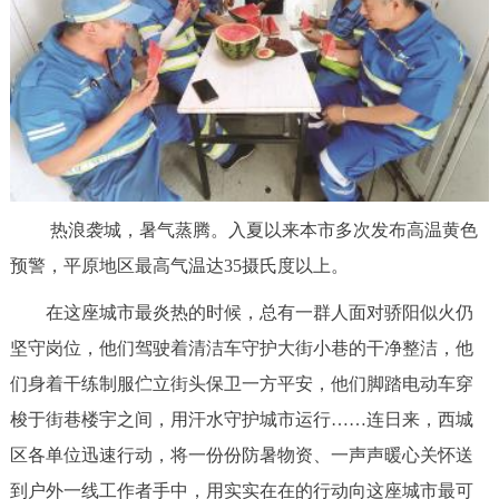
决策公开
专题公开
政务服务
个人服务
法人服务
部门服务
便民服务
利企服务
投资项目
热浪袭城，暑气蒸腾。入夏以来本市多次发布高温黄色
预警，平原地区最高气温达35摄氏度以上。
中介服务
阳光政务
在这座城市最炎热的时候，总有一群人面对骄阳似火仍
政民互动
坚守岗位，他们驾驶着清洁车守护大街小巷的干净整洁，他
们身着干练制服伫立街头保卫一方平安，他们脚踏电动车穿
12345网上接诉即办
我要咨询
我要建议
梭于街巷楼宇之间，用汗水守护城市运行……连日来，西城
参与调查
在线访谈
图说互动
区各单位迅速行动，将一份份防暑物资、一声声暖心关怀送
到户外一线工作者手中，用实实在在的行动向这座城市最可