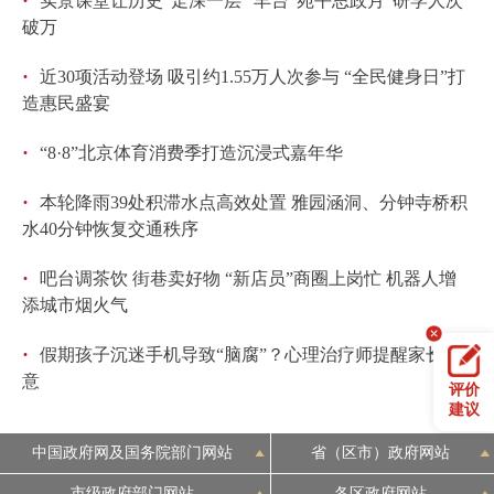
·
实景课堂让历史“走深一层” 丰台“宛平思政月”研学人次
破万
·
近30项活动登场 吸引约1.55万人次参与 “全民健身日”打
造惠民盛宴
·
“8·8”北京体育消费季打造沉浸式嘉年华
·
本轮降雨39处积滞水点高效处置 雅园涵洞、分钟寺桥积
水40分钟恢复交通秩序
·
吧台调茶饮 街巷卖好物 “新店员”商圈上岗忙 机器人增
添城市烟火气
·
假期孩子沉迷手机导致“脑腐”？心理治疗师提醒家长注
意
评价
建议
中国政府网及国务院部门网站
省（区市）政府网站
市级政府部门网站
各区政府网站