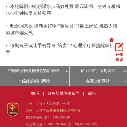
·
本轮降雨39处积滞水点高效处置 雅园涵洞、分钟寺桥积
水40分钟恢复交通秩序
·
吧台调茶饮 街巷卖好物 “新店员”商圈上岗忙 机器人增
添城市烟火气
·
假期孩子沉迷手机导致“脑腐”？心理治疗师提醒家长注
意
评价
建议
中国政府网及国务院部门网站
省（区市）政府网站
市级政府部门网站
各区政府网站
微信
|
政务新媒体发布厅
|
邮箱
主办：北京市人民政府办公厅
承办：北京市政务服务和数据管理局
政府网站标识码：1100000088
京公网安备 11010502039640
京ICP备05060933号