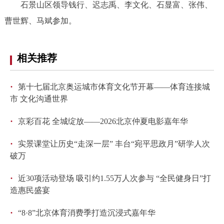
石景山区领导钱行、迟志禹、李文化、石显富、张伟、
回到顶部
曹世辉、马斌参加。
相关推荐
·
第十七届北京奥运城市体育文化节开幕——体育连接城
市 文化沟通世界
·
京彩百花 全城绽放——2026北京仲夏电影嘉年华
·
实景课堂让历史“走深一层” 丰台“宛平思政月”研学人次
破万
·
近30项活动登场 吸引约1.55万人次参与 “全民健身日”打
造惠民盛宴
·
“8·8”北京体育消费季打造沉浸式嘉年华