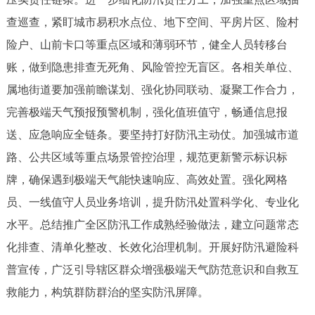
走进北京
查巡查，紧盯城市易积水点位、地下空间、平房片区、险村
北京概况
十六区概览
人文北京
险户、山前卡口等重点区域和薄弱环节，健全人员转移台
账，做到隐患排查无死角、风险管控无盲区。各相关单位、
绿色北京
图说北京
视频北京
属地街道要加强前瞻谋划、强化协同联动、凝聚工作合力，
完善极端天气预报预警机制，强化值班值守，畅通信息报
多语种
送、应急响应全链条。要坚持打好防汛主动仗。加强城市道
ENGLISH
한국어
日本語
路、公共区域等重点场景管控治理，规范更新警示标识标
牌，确保遇到极端天气能快速响应、高效处置。强化网格
DEUTSCH
FRANÇAIS
РУССКИЙ ЯЗЫК
员、一线值守人员业务培训，提升防汛处置科学化、专业化
水平。总结推广全区防汛工作成熟经验做法，建立问题常态
ESPAÑOL
العربية
PORTUGUÊS
化排查、清单化整改、长效化治理机制。开展好防汛避险科
普宣传，广泛引导辖区群众增强极端天气防范意识和自救互
ITALIANO
救能力，构筑群防群治的坚实防汛屏障。