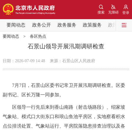
网站地图
搜索
无障碍
登录
要闻动态
要闻动态
政务公开
政务服务
政策服务
政民互动
要闻动态
>
各区热点
党中央精神
国务院信息
中央部委动态
石景山领导开展汛期调研检查
北京要闻
会议信息
部门动态
日期：2026-07-09 14:48
来源：石景山区人民政府
各区热点
7月7日，石景山区委书记常卫开展汛期调研检查。区委
政务公开
副书记、区长万隆一同参加。
市领导
机构职能
政策服务
区领导一行先后来到香山南路（射击场路段）、绍家坡
气象站、模式口大街东口和琅山鱼池平房区，实地察看积水
政策兑现
政策解读
回应关切
点位排涝处置、气象站运行、平房院落隐患排查治理以及各