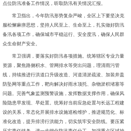
点位防汛准备工作情况，听取防汛有关情况汇报。
决策公开
专题公开
常卫指出，今年防汛形势复杂严峻，全区上下要坚决克
政务服务
服松懈麻痹思想，坚持人民至上、生命至上，扎实做好防汛
备汛各项工作，确保城市平稳运行、安全度汛，确保人民群
个人服务
法人服务
部门服务
众生命财产安全。
便民服务
利企服务
投资项目
常卫强调，要落实好防汛各项措施。统筹辖区专业力量
资源，聚焦路侧积水、管网排水等突出问题，理清雨污管
中介服务
阳光政务
线，持续推进行洪道口升级改造、河道清淤疏浚、加装井盖
防坠网等重点工作，靶向解决好雨水顶托、杂物淤积堵塞等
政民互动
问题。完善气象监测预警设施，发挥数据支撑作用，确保风
12345网上接诉即办
我要咨询
我要建议
险隐患早发现、早处置。统筹好当前应急处置与长远工程建
设的关系，常态化开展排水设施巡检维护，推进规范化、标
参与调查
在线访谈
图说互动
准化改造，提升排涝行洪能力，切实筑牢安全防线。要压紧
压实责任链条。进一步细化防汛责任分工，加强重点区域抽