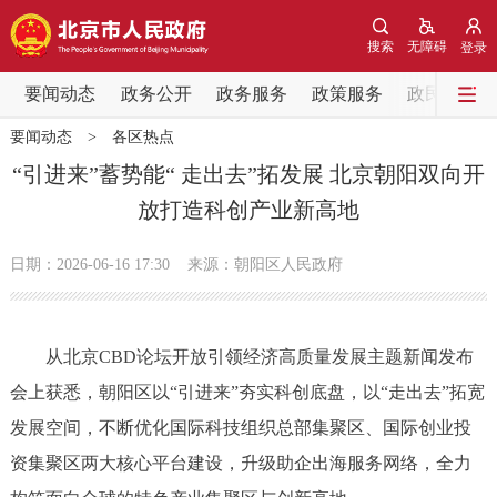
网站地图
搜索
无障碍
登录
要闻动态
要闻动态
政务公开
政务服务
政策服务
政民互动
要闻动态
>
各区热点
党中央精神
国务院信息
中央部委动态
“引进来”蓄势能“ 走出去”拓发展 北京朝阳双向开
放打造科创产业新高地
北京要闻
会议信息
部门动态
日期：2026-06-16 17:30
来源：朝阳区人民政府
各区热点
政务公开
从北京CBD论坛开放引领经济高质量发展主题新闻发布
会上获悉，朝阳区以“引进来”夯实科创底盘，以“走出去”拓宽
市领导
机构职能
政策服务
发展空间，不断优化国际科技组织总部集聚区、国际创业投
政策兑现
政策解读
回应关切
资集聚区两大核心平台建设，升级助企出海服务网络，全力