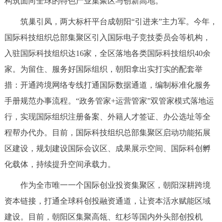
构筑面向全球的特色产业集聚区与创新高地。
决策公开
专题公开
筑巢引凤，两大标杆平台成朝阳“引进来”主力军。今年，
政务服务
国际科技组织总部集聚区引入国际电子竞技委员会等机构，
入驻国际科技组织达16家，全区落地各类国际科技组织40余
个人服务
法人服务
部门服务
家。为留住、服务好国际组织，朝阳拿出实打实的配套举
措：开通跨境网络专线打通国际数据通道，编制标准化服务
便民服务
利企服务
投资项目
手册规范办事流程。“政务管家+运营管家”双管家模式落地运
行，实现国际组织注册备案、外籍人才签证、办公选址等全
中介服务
阳光政务
程帮办代办。目前，国际科技组织总部集聚区启动功能拓展
政民互动
区建设，规划建设国际会议区、成果展示空间、国际科创孵
化载体，持续提升空间承载力。
12345网上接诉即办
我要咨询
我要建议
作为全市唯一一个国际创业投资集聚区，朝阳深耕跨境
资本链接，打通全球科创投融资通道，让资本活水赋能区域
参与调查
在线访谈
图说互动
建设。目前，朝阳区集聚高瓴、红杉等国内外头部创投机