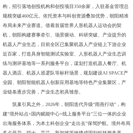
走进北京
构，招引落地创投机构和创投项目350余家，入驻基金管理总
规模突破460亿元。依托资本与科创资源叠加优势，朝阳精准
北京概况
十六区概览
人文北京
布局未来产业赛道。借着首届世界人形机器人运动会的契
机，朝阳构建赛事牵引、场景驱动、科研突破、产业提升的
绿色北京
图说北京
视频北京
机器人产业生态，目前全区已集聚机器人产业链上下游企业
多语种
近百家，打造具身智能测试实验室、人形机器人产业生态训
练与测评基地等一系列服务平台，谋划打造机器人餐厅、机
ENGLISH
한국어
日本語
器人酒店、机器人巡逻队等标杆场景，规划建设AI SPACE产
业园、朝阳智能机器人创新应用基地等特色产业集聚区，产
DEUTSCH
FRANÇAIS
РУССКИЙ ЯЗЫК
业链条逐步完善，产业生态初具雏形。
ESPAÑOL
العربية
PORTUGUÊS
筑巢引凤之外，2026年，朝阳迭代升级“雨燕行动”，构
建“境外站点+国内赋能中心+线上服务平台”三位一体的企业
ITALIANO
出海服务体系，为本土科创企业“走出去”保驾护航。境外布局
多点开花，瑞士、芬兰、新加坡等地建成国别科技服务基