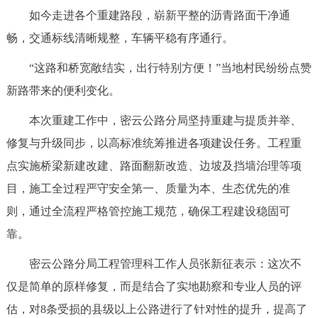
如今走进各个重建路段，崭新平整的沥青路面干净通
决策公开
专题公开
畅，交通标线清晰规整，车辆平稳有序通行。
政务服务
“这路和桥宽敞结实，出行特别方便！”当地村民纷纷点赞
个人服务
法人服务
部门服务
新路带来的便利变化。
本次重建工作中，密云公路分局坚持重建与提质并举、
便民服务
利企服务
投资项目
修复与升级同步，以高标准统筹推进各项建设任务。工程重
点实施桥梁新建改建、路面翻新改造、边坡及挡墙治理等项
中介服务
阳光政务
目，施工全过程严守安全第一、质量为本、生态优先的准
政民互动
则，通过全流程严格管控施工规范，确保工程建设稳固可
靠。
12345网上接诉即办
我要咨询
我要建议
密云公路分局工程管理科工作人员张新征表示：这次不
仅是简单的原样修复，而是结合了实地勘察和专业人员的评
参与调查
在线访谈
图说互动
估，对8条受损的县级以上公路进行了针对性的提升，提高了