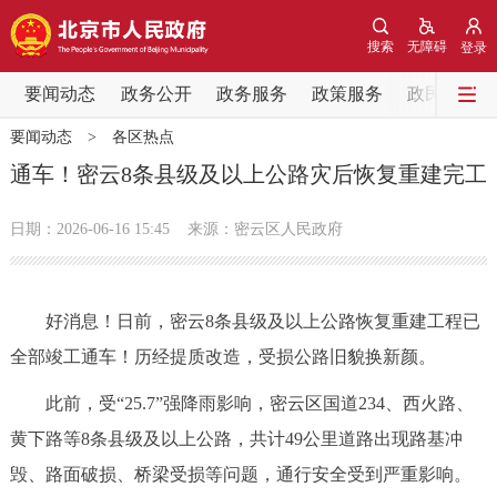
网站地图
搜索
无障碍
登录
要闻动态
要闻动态
政务公开
政务服务
政策服务
政民互动
要闻动态
>
各区热点
党中央精神
国务院信息
中央部委动态
通车！密云8条县级及以上公路灾后恢复重建完工
北京要闻
会议信息
部门动态
日期：2026-06-16 15:45
来源：密云区人民政府
各区热点
好消息！日前，密云8条县级及以上公路恢复重建工程已
政务公开
全部竣工通车！历经提质改造，受损公路旧貌换新颜。
市领导
机构职能
政策服务
此前，受“25.7”强降雨影响，密云区国道234、西火路、
黄下路等8条县级及以上公路，共计49公里道路出现路基冲
政策兑现
政策解读
回应关切
毁、路面破损、桥梁受损等问题，通行安全受到严重影响。