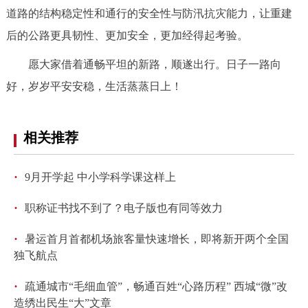
走进北京
道路的结构稳定性和通行的安全性与防汛抗灾能力，让重建
后的公路更具韧性、更加安全，更加经得起考验。
北京概况
十六区概览
人文北京
愿大家借着通畅平坦的新路，顺遂出行。日子一路向
绿色北京
图说北京
视频北京
好，岁岁平安安稳，生活蒸蒸日上！
多语种
相关推荐
ENGLISH
한국어
日本語
·
9月开学起 中小学科学课这样上
DEUTSCH
FRANÇAIS
РУССКИЙ ЯЗЫК
·
职称证书找不到了？电子版也有同等效力
ESPAÑOL
العربية
PORTUGUÊS
·
暑运首月首都机场旅客量快速增长，即将新开两个全国
独飞航点
ITALIANO
·
疏通城市“毛细血管”，畅通百姓“心路历程” 西城“微”改
造绣出民生“大”文章