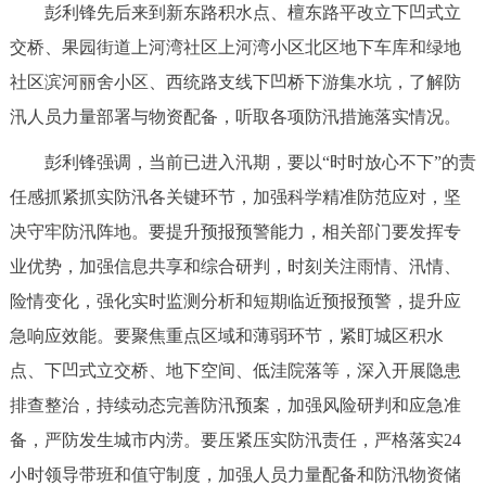
彭利锋先后来到新东路积水点、檀东路平改立下凹式立
决策公开
专题公开
交桥、果园街道上河湾社区上河湾小区北区地下车库和绿地
政务服务
社区滨河丽舍小区、西统路支线下凹桥下游集水坑，了解防
汛人员力量部署与物资配备，听取各项防汛措施落实情况。
个人服务
法人服务
部门服务
彭利锋强调，当前已进入汛期，要以“时时放心不下”的责
任感抓紧抓实防汛各关键环节，加强科学精准防范应对，坚
便民服务
利企服务
投资项目
决守牢防汛阵地。要提升预报预警能力，相关部门要发挥专
业优势，加强信息共享和综合研判，时刻关注雨情、汛情、
中介服务
阳光政务
险情变化，强化实时监测分析和短期临近预报预警，提升应
政民互动
急响应效能。要聚焦重点区域和薄弱环节，紧盯城区积水
点、下凹式立交桥、地下空间、低洼院落等，深入开展隐患
12345网上接诉即办
我要咨询
我要建议
排查整治，持续动态完善防汛预案，加强风险研判和应急准
备，严防发生城市内涝。要压紧压实防汛责任，严格落实24
参与调查
在线访谈
图说互动
小时领导带班和值守制度，加强人员力量配备和防汛物资储