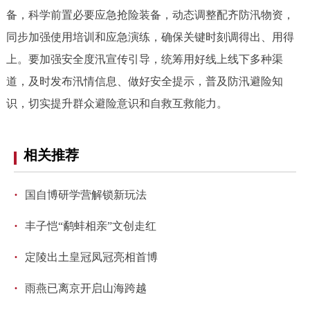
走进北京
备，科学前置必要应急抢险装备，动态调整配齐防汛物资，
同步加强使用培训和应急演练，确保关键时刻调得出、用得
北京概况
十六区概览
人文北京
上。要加强安全度汛宣传引导，统筹用好线上线下多种渠
道，及时发布汛情信息、做好安全提示，普及防汛避险知
绿色北京
图说北京
视频北京
识，切实提升群众避险意识和自救互救能力。
多语种
ENGLISH
한국어
相关推荐
日本語
·
国自博研学营解锁新玩法
DEUTSCH
FRANÇAIS
РУССКИЙ ЯЗЫК
·
丰子恺“鹬蚌相亲”文创走红
ESPAÑOL
العربية
PORTUGUÊS
·
定陵出土皇冠凤冠亮相首博
ITALIANO
·
雨燕已离京开启山海跨越