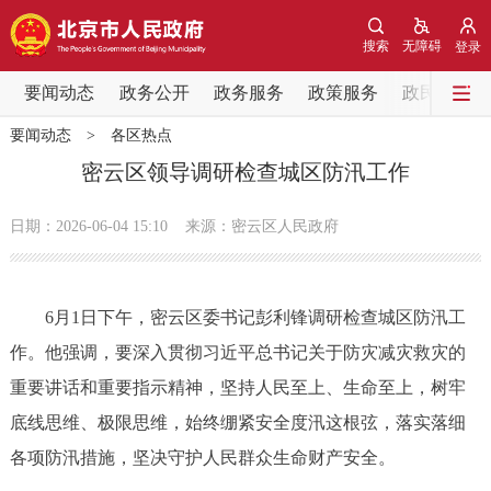
网站地图
搜索
无障碍
登录
要闻动态
要闻动态
政务公开
政务服务
政策服务
政民互动
要闻动态
>
各区热点
党中央精神
国务院信息
中央部委动态
密云区领导调研检查城区防汛工作
北京要闻
会议信息
部门动态
日期：2026-06-04 15:10
来源：密云区人民政府
各区热点
6月1日下午，密云区委书记彭利锋调研检查城区防汛工
政务公开
作。他强调，要深入贯彻习近平总书记关于防灾减灾救灾的
重要讲话和重要指示精神，坚持人民至上、生命至上，树牢
市领导
机构职能
政策服务
底线思维、极限思维，始终绷紧安全度汛这根弦，落实落细
政策兑现
政策解读
回应关切
各项防汛措施，坚决守护人民群众生命财产安全。