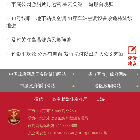
·
市属公园游船延时运营 暮云染湖山 游船向晚归
回到顶部
·
13号线唯一地下站换空调 41座车站空调设备改造将陆续
推进
·
及时关注高温健康风险预警
·
竹影汇欢歌 公园有舞台 紫竹院何以成为大众文艺新地标
评价
建议
中国政府网及国务院部门网站
省（区市）政府网站
市级政府部门网站
各区政府网站
微信
|
政务新媒体发布厅
|
邮箱
主办：北京市人民政府办公厅
承办：北京市政务服务和数据管理局
政府网站标识码：1100000088
京公网安备 11010502039640
京ICP备05060933号