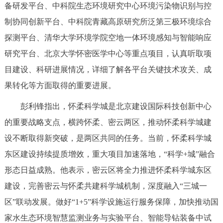
备研发平台、中科院生态环境研究中心环境污染物识别与控
决策公开
专题公开
制协同创新平台、中科院青藏高原研究所泛第三极环境综合
政务服务
探测平台、清华大学环境学院空地一体环境感知与智能响应
研究平台、北京大学怀密医学中心等重点项目，认真听取项
个人服务
法人服务
部门服务
目建设、科研进展情况，详细了解各平台关键技术攻关、成
果转化等方面取得的重要进展。
便民服务
利企服务
投资项目
彭利锋指出，怀柔科学城是北京建设国际科技创新中心
的重要战略支点，横跨怀柔、密云两区，推动怀柔科学城建
中介服务
阳光政务
设不断取得新突破，是两区共同的任务。当前，怀柔科学城
政民互动
东区建设持续提质增效，重大项目加速落地，“科学+城”融合
形态日益成熟。他表示，密云区将全力推进怀柔科学城东区
12345网上接诉即办
我要咨询
我要建议
建设，完善密云与怀柔共建科学城机制，深度融入“三城一
区”联动发展。做好“1+5”科学设施运行服务保障，加快推动国
参与调查
在线访谈
图说互动
家水生态环境智慧监测业务与实验平台、智能导钻装备中试