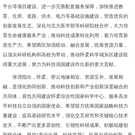
走进北京
平台等项目建设。进一步完善配套服务保障，加快推进教
育、住房、道路、供水、电力等基础设施建设，营造优良的
北京概况
十六区概览
人文北京
创新发展生态。深化与北大医学部等科研院校合作，大力培
育生命健康服务产业，推动科技成果转化利用，着力培育新
绿色北京
图说北京
视频北京
质生产力。希望两区加强联动、融合发展，统筹资源力量，
多语种
以顶尖科研机构和高校为带动，推动怀柔科学城东区建设取
得重大进展，努力为科技强国建设作出新的更大贡献。
ENGLISH
한국어
日本語
张强指出，怀柔、密云地缘相近、资源互补、发展相
DEUTSCH
FRANÇAIS
РУССКИЙ ЯЗЫК
融，是强化协同创新、推动科技创新和产业创新深度融合的
共同体，肩负共同建设怀柔综合性国家科学中心、服务高水
ESPAÑOL
العربية
PORTUGUÊS
平科技自立自强的国家使命。希望双方统筹国家战略科技力
量建设，提高基础研究水平，强化交叉研究和关键核心技术
ITALIANO
攻关，不断产出更多原创性、引领性科研成果。积极组建创
新联合体，坚持“产业出题、科技答题”，拓展与原始创新、基