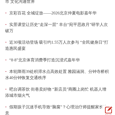
市 文化沟通世界
·
京彩百花 全城绽放——2026北京仲夏电影嘉年华
·
实景课堂让历史“走深一层” 丰台“宛平思政月”研学人次
破万
·
近30项活动登场 吸引约1.55万人次参与 “全民健身日”打
造惠民盛宴
·
“8·8”北京体育消费季打造沉浸式嘉年华
·
本轮降雨39处积滞水点高效处置 雅园涵洞、分钟寺桥积
水40分钟恢复交通秩序
·
吧台调茶饮 街巷卖好物 “新店员”商圈上岗忙 机器人增
添城市烟火气
·
假期孩子沉迷手机导致“脑腐”？心理治疗师提醒家长注
意