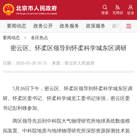
网站地图
搜索
无障碍
登录
要闻动态
要闻动态
政务公开
政务服务
政策服务
政民互动
要闻动态
>
各区热点
党中央精神
国务院信息
中央部委动态
密云区、怀柔区领导到怀柔科学城东区调研
北京要闻
会议信息
部门动态
日期：2026-05-28 10:55
来源：密云区人民政府
各区热点
5月26日下午，密云区、怀柔区领导到怀柔科学城东区调
政务公开
研。怀柔区委书记、怀柔科学城党工委书记张强，密云区委
书记彭利锋参加。
市领导
机构职能
政策服务
两区领导先后到中科院大气物理研究所地球系统数值模
政策兑现
政策解读
回应关切
拟装置、中科院地质与地球物理研究所深部资源探测技术装