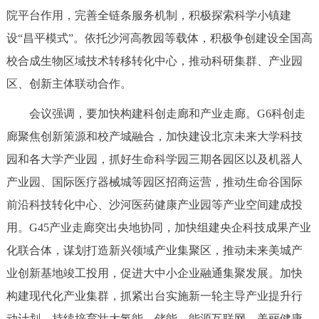
走进北京
院平台作用，完善全链条服务机制，积极探索科学小镇建
设“昌平模式”。依托沙河高教园等载体，积极争创建设全国高
北京概况
十六区概览
人文北京
校合成生物区域技术转移转化中心，推动科研集群、产业园
区、创新主体联动合作。
绿色北京
图说北京
视频北京
会议强调，要加快构建科创走廊和产业走廊。G6科创走
多语种
廊聚焦创新策源和校产城融合，加快建设北京未来大学科技
ENGLISH
한국어
日本語
园和各大学产业园，抓好生命科学园三期各园区以及机器人
产业园、国际医疗器械城等园区招商运营，推动生命谷国际
DEUTSCH
FRANÇAIS
РУССКИЙ ЯЗЫК
前沿科技转化中心、沙河医药健康产业园等产业空间建成投
用。G45产业走廊突出央地协同，加快组建央企科技成果产业
ESPAÑOL
العربية
PORTUGUÊS
化联合体，谋划打造新兴领域产业集聚区，推动未来美城产
业创新基地竣工投用，促进大中小企业融通集聚发展。加快
ITALIANO
构建现代化产业集群，抓紧出台实施新一轮主导产业提升行
动计划，持续培育壮大氢能、储能、能源互联网、美丽健康