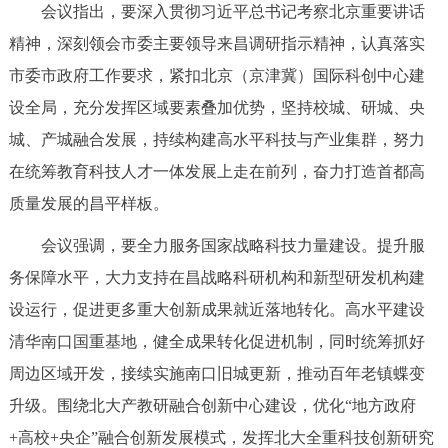
会议指出，要深入贯彻习近平总书记考察北京重要讲话
决策公开
专题公开
精神，深刻领会市委主要领导来昌调研指示精神，认真落实
政务服务
市委市政府工作要求，紧扣北京（京津冀）国际科创中心建
设全局，充分发挥区域要素叠加优势，坚持校城、研城、央
个人服务
法人服务
部门服务
城、产城融合发展，持续构建高水平科技与产业集群，努力
在统筹教育科技人才一体发展上走在前列，奋力打造首都高
便民服务
利企服务
投资项目
质量发展的昌平样板。
会议强调，要全力服务国家战略科技力量建设。提升服
中介服务
阳光政务
务保障水平，大力支持在昌战略科研机构和新型研发机构建
政民互动
设运行，促进更多重大创新成果就近落地转化。高水平建设
清华南口国重基地，健全成果转化促进机制，同时统筹抓好
12345网上接诉即办
我要咨询
我要建议
周边区域开发，接续实施南口旧城更新，推动百年老镇蝶变
升级。围绕北大产教研融合创新中心建设，优化“地方政府
参与调查
在线访谈
图说互动
+高校+央企”融合创新发展模式，发挥北大全重科技创新研究