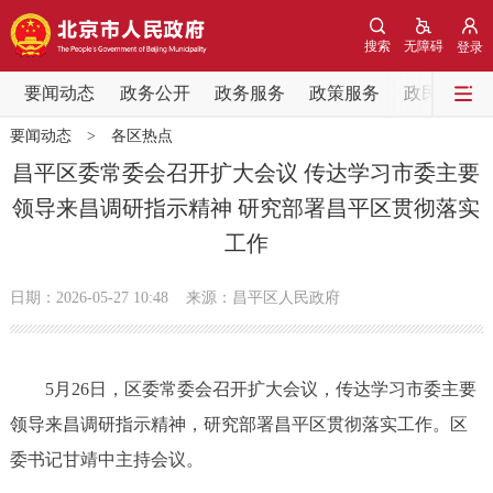
网站地图
搜索
无障碍
登录
要闻动态
要闻动态
政务公开
政务服务
政策服务
政民互动
要闻动态
>
各区热点
党中央精神
国务院信息
中央部委动态
昌平区委常委会召开扩大会议 传达学习市委主要
领导来昌调研指示精神 研究部署昌平区贯彻落实
北京要闻
会议信息
部门动态
工作
各区热点
日期：2026-05-27 10:48
来源：昌平区人民政府
政务公开
5月26日，区委常委会召开扩大会议，传达学习市委主要
市领导
机构职能
政策服务
领导来昌调研指示精神，研究部署昌平区贯彻落实工作。区
政策兑现
政策解读
回应关切
委书记甘靖中主持会议。