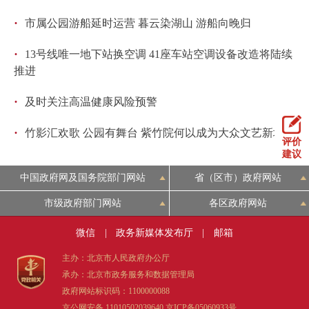
·
市属公园游船延时运营 暮云染湖山 游船向晚归
·
13号线唯一地下站换空调 41座车站空调设备改造将陆续
推进
·
及时关注高温健康风险预警
·
竹影汇欢歌 公园有舞台 紫竹院何以成为大众文艺新地标
评价
建议
中国政府网及国务院部门网站
省（区市）政府网站
市级政府部门网站
各区政府网站
微信
|
政务新媒体发布厅
|
邮箱
主办：北京市人民政府办公厅
承办：北京市政务服务和数据管理局
政府网站标识码：1100000088
京公网安备 11010502039640
京ICP备05060933号