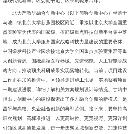
流现代化新城。区委副书记、区长刘晓东出席。
决策公开
专题公开
北大产教研融合创新中心（以下简称创新中心）坐落于
政务服务
马池口镇北京大学新燕园校区附近，承接以北京大学全国重
点实验室为代表的国家级、省部级重点科技创新平台集中落
个人服务
法人服务
部门服务
地，成为北京大学服务国家战略科技力量建设的重要载体。
中国绿发科技产业园承接北京大学全国重点实验室集群等重
便民服务
利企服务
投资项目
大创新资源，围绕高端医疗器械、先进储能、人工智能等战
略方向，推动顶尖科研成果实现落地转化。当前，项目建设
中介服务
阳光政务
工作正在加紧推进中。区领导走进施工现场，实地察看项目
政民互动
一期建设进展，详细了解相关方案规划设计等情况。甘靖中
指出，创新中心的建设探索出了多方融合创新的新模式，是
12345网上接诉即办
我要咨询
我要建议
昌平与高校、央企融合创新的典型范例。接下来，要坚持高
层次规划、高标准推进，以更高站位、更宽视野、更深谋划
参与调查
在线访谈
图说互动
引领区域高质量发展，进一步集聚区域创新资源、加速科技