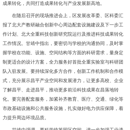
走进北京
成果转化，共同打造成果转化与产业发展新高地。
在随后召开的现场推进会上，区发展改革委、区科委汇
北京概况
十六区概览
人文北京
报了北大产教研融合创新中心周边配套设施建设及下一步工
作计划、北大全重科技创新研究院运行及推进科技成果转化
绿色北京
图说北京
视频北京
工作情况。甘靖中指出，要密切与学校的沟通协同，及时掌
多语种
握学校在功能、设施、空间结构等方面的科研需求，量身定
制更适合的设计方案，全力服务好首批全重实验室与科研团
ENGLISH
한국어
日本語
队入驻发展。要持续深化多方合作，创新工作机制和合作模
式，充分展示昌平产业空间和发展潜力，让更多高校、企业
DEUTSCH
FRANÇAIS
РУССКИЙ ЯЗЫК
了解昌平、走进昌平，推动更多前沿科技成果在昌落地转
ESPAÑOL
العربية
PORTUGUÊS
化。要完善配套服务，加紧补齐教育、医疗、交通、绿化等
市政基础设施和公共服务设施，扎实做好电力供应保障，着
ITALIANO
力提升周边环境品质。
甘靖中强调，要科学统筹园区空间，进一步加强工业遗