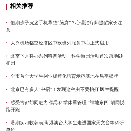
相关推荐
·
假期孩子沉迷手机导致“脑腐”？心理治疗师提醒家长注
意
·
大兴机场临空经济区中欧班列服务中心正式启用
·
北京下月将办系列科普活动，科学游园活动首次落地颐
和园
·
全市首个大学生创业板孵化培育示范基地在昌平揭牌
·
北京已有多人“中招”！发现这种虫不要拍打 医生提醒
·
感受古都胡同魅力 倡导科学体重管理 “福地东四”胡同悦
跑开跑
·
暑期实习收获满满 港澳台大学生走进国家天文台等科研
单位