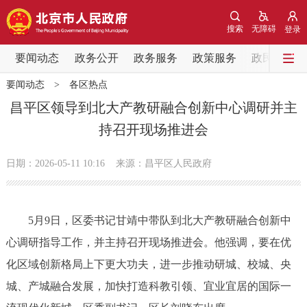
网站地图
搜索
无障碍
登录
要闻动态
要闻动态
政务公开
政务服务
政策服务
政民互动
要闻动态
>
各区热点
党中央精神
国务院信息
中央部委动态
昌平区领导到北大产教研融合创新中心调研并主
持召开现场推进会
北京要闻
会议信息
部门动态
日期：2026-05-11 10:16
来源：昌平区人民政府
各区热点
政务公开
5月9日，区委书记甘靖中带队到北大产教研融合创新中
心调研指导工作，并主持召开现场推进会。他强调，要在优
市领导
机构职能
政策服务
化区域创新格局上下更大功夫，进一步推动研城、校城、央
政策兑现
政策解读
回应关切
城、产城融合发展，加快打造科教引领、宜业宜居的国际一