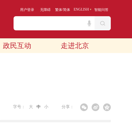
/
ENGLISH
用户登录
无障碍
繁体
简体
智能问答
政民互动
走进北京
字号：
大
中
小
分享：