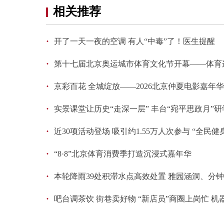
相关推荐
·
开了一天一夜的空调 有人“中毒”了！医生提醒
·
第十七届北京奥运城市体育文化节开幕——体育
·
京彩百花 全城绽放——2026北京仲夏电影嘉年华
·
实景课堂让历史“走深一层” 丰台“宛平思政月”
·
近30项活动登场 吸引约1.55万人次参与 “全民
·
“8·8”北京体育消费季打造沉浸式嘉年华
·
本轮降雨39处积滞水点高效处置 雅园涵洞、分
·
吧台调茶饮 街巷卖好物 “新店员”商圈上岗忙 