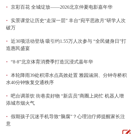
·
京彩百花 全城绽放——2026北京仲夏电影嘉年华
·
实景课堂让历史“走深一层” 丰台“宛平思政月”研学人次
破万
·
近30项活动登场 吸引约1.55万人次参与 “全民健身日”打
造惠民盛宴
·
“8·8”北京体育消费季打造沉浸式嘉年华
·
本轮降雨39处积滞水点高效处置 雅园涵洞、分钟寺桥积
水40分钟恢复交通秩序
·
吧台调茶饮 街巷卖好物 “新店员”商圈上岗忙 机器人增
添城市烟火气
·
假期孩子沉迷手机导致“脑腐”？心理治疗师提醒家长注
意