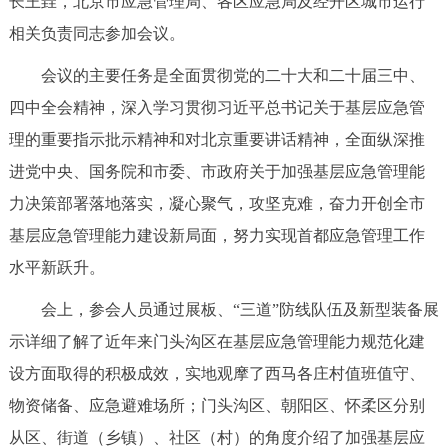
长王垚，
北京市应急管理局
、各区应急局及经开区城市运行
决策公开
专题公开
相关负责同志参加会议。
政务服务
会议的主要任务是全面贯彻党的二十大和二十届三中、
四中全会精神，深入学习贯彻习近平总书记关于基层应急管
个人服务
法人服务
部门服务
理的重要指示批示精神和对北京重要讲话精神，全面纵深推
进党中央、国务院和市委、市政府关于加强基层应急管理能
便民服务
利企服务
投资项目
力决策部署落地落实，凝心聚气，攻坚克难，奋力开创全市
基层应急管理能力建设新局面，努力实现首都应急管理工作
中介服务
阳光政务
水平新跃升。
政民互动
会上，参会人员通过展板、“三道”防线队伍及新型装备展
示详细了解了近年来门头沟区在基层应急管理能力规范化建
12345网上接诉即办
我要咨询
我要建议
设方面取得的积极成效，实地观摩了西马各庄村值班值守、
物资储备、应急避难场所；门头沟区、朝阳区、怀柔区分别
参与调查
在线访谈
图说互动
从区、街道（乡镇）、社区（村）的角度介绍了加强基层应