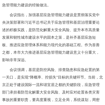
走进北京
急管理能力建设的经验做法。
北京概况
十六区概览
人文北京
会议指出，加强基层应急管理能力建设是贯彻落实党中
央决策部署和习近平总书记关于应急管理和基层治理重要论
绿色北京
图说北京
视频北京
述的积极实践，是防范化解重大安全风险、提升本市高质量
发展和韧性城市建设水平的固本之策，是补齐基层应急短
多语种
板、推进应急管理体系和能力现代化的基础工程。作为首善
ENGLISH
한국어
日本語
之都，本市大力推进基层应急管理能力建设意义十分重大，
影响非常深远。
DEUTSCH
FRANÇAIS
РУССКИЙ ЯЗЫК
会议强调，基层是防控风险、排查隐患和应急处置的第
一关口，是实现“降概率、控损失”目标的关键环节。当前，北
ESPAÑOL
العربية
PORTUGUÊS
京正处于建设国际一流和谐宜居之都的关键阶段，应急管理
部门承担着防范化解重大安全风险、及时应对处置各类灾害
ITALIANO
事故的重要职责，要高度重视，立足全局，系统谋划，周密