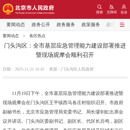
网站地图
搜索
无障碍
登录
要闻动态
要闻动态
政务公开
政务服务
政策服务
政民互动
要闻动态
>
各区热点
党中央精神
国务院信息
中央部委动态
门头沟区：全市基层应急管理能力建设部署推进
暨现场观摩会顺利召开
北京要闻
会议信息
部门动态
日期：2025-11-21 16:45
来源：门头沟区人民政府
各区热点
政务公开
11月19日下午，全市基层应急管理能力建设部署推进暨
现场观摩会在门头沟区王平镇西马各庄村组织召开。市政府
市领导
机构职能
政策服务
副秘书长，北京市应急管理局党委书记、局长缪剑虹出席会
政策兑现
政策解读
回应关切
议并讲话。门头沟区委副书记、副区长、代区长吕鸣，副区