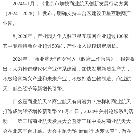
2024年1月，《北京市加快商业航天创新发展行动方案
决策公开
专题公开
（2024—2028）》发布，明确支持丰台区建设卫星互联网产
政务服务
业园。
到2028年，产业园力争入驻卫星互联网企业超过100家，
个人服务
法人服务
部门服务
其中专精特新企业超过50家，产业收入规模稳定增长。
便民服务
利企服务
投资项目
2024年，“商业航天”首次写入《政府工作报告》。报告提
出：大力推进现代化产业体系建设，加快发展新质生产力，
中介服务
阳光政务
积极培育新兴产业和未来产业，积极打造生物制造、商业航
天、低空经济等新增长引擎。
政民互动
什么是商业航天？商业航天有何潜力？怎样将商业航天
12345网上接诉即办
我要咨询
我要建议
打造成为经济增长新引擎？6月21日，2024中关村论坛系列活
动——第二届商业航天发展大会暨第三届中关村商业航天大
参与调查
在线访谈
图说互动
会在北京丰台开幕。大会主题为“向新而行 逐梦太空”，旨在