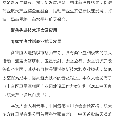
走进北京
立足新发展阶段、贯彻新发展理念、构建新发展格局，促进
商业航天产业链全面融合、推动产业生态健康快速发展，打
北京概况
十六区概览
人文北京
造一场高规格、高水平的航天盛会。
聚焦先进技术理念及应用
绿色北京
图说北京
视频北京
专家学者共话商业航天发展
多语种
商业航天是指以市场为主导、具有商业盈利模式的航天
ENGLISH
한국어
日本語
活动，涵盖火箭研制、卫星发射、太空旅行、太空资源开发
等多个方面，其核心目标是通过创新技术和商业模式，降低
DEUTSCH
FRANÇAIS
РУССКИЙ ЯЗЫК
太空探索成本，提高航天技术的普及程度。本次大会发布了
《丰台区卫星互联网产业园建设工作方案》和《2023中国商
ESPAÑOL
العربية
PORTUGUÊS
业航天产业发展白皮书》。
ITALIANO
本次大会大咖云集，中国遥感应用协会会长罗格，航天
东方红卫星有限公司首席科学家白照广，中国首批航天员兼