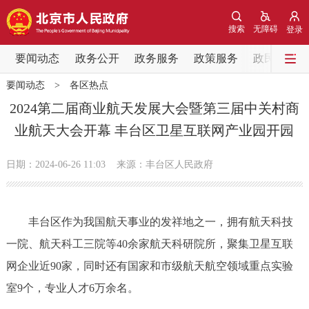
网站地图
搜索
无障碍
登录
要闻动态
要闻动态
政务公开
政务服务
政策服务
政民互动
要闻动态
>
各区热点
党中央精神
国务院信息
中央部委动态
2024第二届商业航天发展大会暨第三届中关村商
业航天大会开幕 丰台区卫星互联网产业园开园
北京要闻
会议信息
部门动态
日期：2024-06-26 11:03
来源：丰台区人民政府
各区热点
政务公开
丰台区作为我国航天事业的发祥地之一，拥有航天科技
一院、航天科工三院等40余家航天科研院所，聚集卫星互联
市领导
机构职能
政策服务
网企业近90家，同时还有国家和市级航天航空领域重点实验
政策兑现
政策解读
回应关切
室9个，专业人才6万余名。