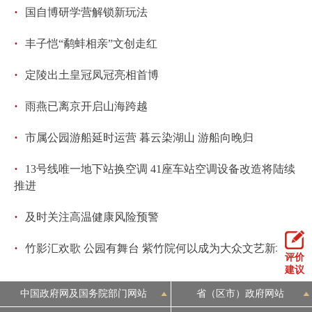
·
国自博研学营解锁新玩法
·
丰子恺“鹬蚌相亲”文创走红
·
定陵出土皇冠凤冠亮相首博
·
雨燕已离京开启山海跨越
·
市属公园游船延时运营 暮云染湖山 游船向晚归
·
13号线唯一地下站换空调 41座车站空调设备改造将陆续
推进
·
及时关注高温健康风险预警
·
竹影汇欢歌 公园有舞台 紫竹院何以成为大众文艺新地标
评价
建议
中国政府网及国务院部门网站
省（区市）政府网站