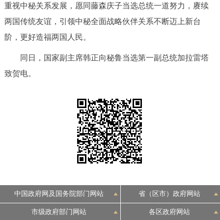
重视中秘关系发展，愿同藤森庆子当选总统一道努力，赓续
决策公开
专题公开
两国传统友谊，引领中秘全面战略伙伴关系不断迈上新台
政务服务
阶，更好造福两国人民。
同日，国家副主席韩正向秘鲁当选第一副总统加拉雷塔
个人服务
法人服务
部门服务
致贺电。
便民服务
利企服务
投资项目
中介服务
阳光政务
政民互动
12345网上接诉即办
我要咨询
我要建议
中国政府网及国务院部门网站
省（区市）政府网站
参与调查
在线访谈
图说互动
市级政府部门网站
各区政府网站