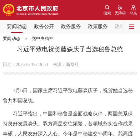
网站地图
搜索
无障碍
登录
要闻动态
要闻动态
政务公开
政务服务
政策服务
政民互动
要闻动态
>
党中央精神
党中央精神
国务院信息
中央部委动态
习近平致电祝贺藤森庆子当选秘鲁总统
北京要闻
会议信息
部门动态
日期：2026-07-06 19:53
来源：新华社
各区热点
7月6日，国家主席习近平致电藤森庆子，祝贺她当选秘
政务公开
鲁共和国总统。
市领导
机构职能
政策服务
习近平指出，中国和秘鲁是全面战略伙伴，两国关系保
持良好发展势头。双方高层交往频繁，各领域务实合作成果
政策兑现
政策解读
回应关切
丰硕，人民友好深入人心。今年是中秘建交55周年。我高度