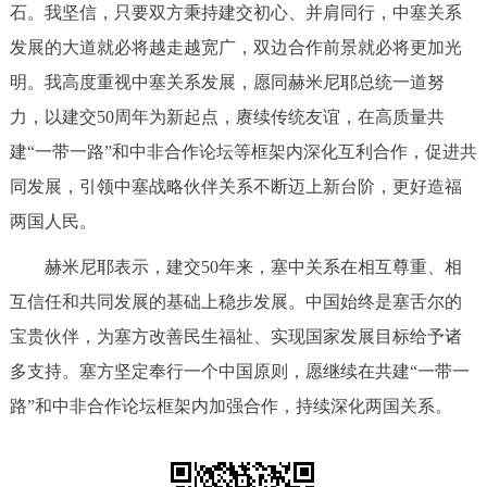
石。我坚信，只要双方秉持建交初心、并肩同行，中塞关系
决策公开
专题公开
发展的大道就必将越走越宽广，双边合作前景就必将更加光
政务服务
明。我高度重视中塞关系发展，愿同赫米尼耶总统一道努
力，以建交50周年为新起点，赓续传统友谊，在高质量共
个人服务
法人服务
部门服务
建“一带一路”和中非合作论坛等框架内深化互利合作，促进共
同发展，引领中塞战略伙伴关系不断迈上新台阶，更好造福
便民服务
利企服务
投资项目
两国人民。
赫米尼耶表示，建交50年来，塞中关系在相互尊重、相
中介服务
阳光政务
互信任和共同发展的基础上稳步发展。中国始终是塞舌尔的
政民互动
宝贵伙伴，为塞方改善民生福祉、实现国家发展目标给予诸
多支持。塞方坚定奉行一个中国原则，愿继续在共建“一带一
12345网上接诉即办
我要咨询
我要建议
路”和中非合作论坛框架内加强合作，持续深化两国关系。
参与调查
在线访谈
图说互动